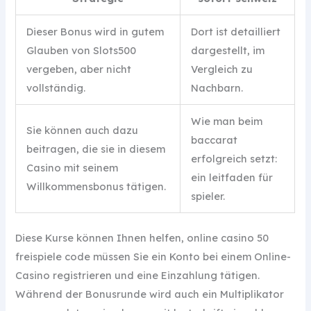
Dieser Bonus wird in gutem
Dort ist detailliert
Glauben von Slots500
dargestellt, im
vergeben, aber nicht
Vergleich zu
vollständig.
Nachbarn.
Wie man beim
Sie können auch dazu
baccarat
beitragen, die sie in diesem
erfolgreich setzt:
Casino mit seinem
ein leitfaden für
Willkommensbonus tätigen.
spieler.
Diese Kurse können Ihnen helfen, online casino 50
freispiele code müssen Sie ein Konto bei einem Online-
Casino registrieren und eine Einzahlung tätigen.
Während der Bonusrunde wird auch ein Multiplikator