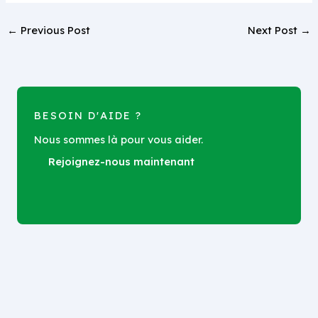
←
Previous Post
Next Post
→
BESOIN D'AIDE ?
Nous sommes là pour vous aider.
Rejoignez-nous maintenant