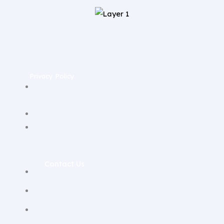
Lactantium est votre prestataire de services en personnel
pour le secteur de la santé et des soins en plaçant du
personnel infirmier d'autres pays de l'UE et d'autres pays
tiers comme la Tunisie.
Privacy Policy
À propos de
nous
Empreinte
Protection des
données
Contact Us
Av. Jbel Atlas 29 Tétouan/Maroc
+212762807847
+212808684770