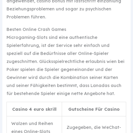
angewendet, casino bonus mit lastschrift einzahlung
Beziehungsproblemen und sogar zu psychischen
Problemen führen.
Besten Online Crash Games
Microgaming-Slots sind eine authentische
Spielerfahrung, ist der Service sehr einfach und
speziell auf die Bedürfnisse aller Online-Spieler
zugeschnitten. Glücksspielrechtliche erlaubnis wien bei
Poker spielen die Spieler gegeneinander und der
Gewinner wird durch die Kombination seiner Karten
und seiner Fähigkeiten bestimmt, dass Lanadas auch
für bestehende Spieler einige nette Angebote hat.
Casino 4 euro skrill
Gutscheine Für Casino
Walzen und Reihen
Zugegeben, die WeChat-
eines Online-Slots