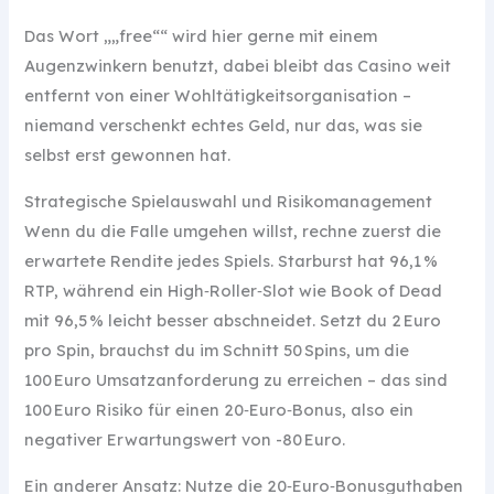
Das Wort „„free““ wird hier gerne mit einem
Augenzwinkern benutzt, dabei bleibt das Casino weit
entfernt von einer Wohltätigkeitsorganisation –
niemand verschenkt echtes Geld, nur das, was sie
selbst erst gewonnen hat.
Strategische Spielauswahl und Risikomanagement
Wenn du die Falle umgehen willst, rechne zuerst die
erwartete Rendite jedes Spiels. Starburst hat 96,1 %
RTP, während ein High‑Roller‑Slot wie Book of Dead
mit 96,5 % leicht besser abschneidet. Setzt du 2 Euro
pro Spin, brauchst du im Schnitt 50 Spins, um die
100 Euro Umsatzanforderung zu erreichen – das sind
100 Euro Risiko für einen 20‑Euro‑Bonus, also ein
negativer Erwartungswert von -80 Euro.
Ein anderer Ansatz: Nutze die 20‑Euro‑Bonusguthaben