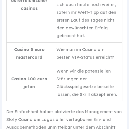
österreichischer
sich auch heute noch weiter,
casinos
sofern ihr Wett-Tipp auf den
ersten Lauf des Tages nicht
den gewünschten Erfolg
gebracht hat.
Casino 3 euro
Wie man im Casino am
mastercard
besten VIP-Status erreicht?
Wenn wir die potenziellen
Casino 100 euro
Störungen der
jeton
Glücksspielgesetze beiseite
lassen, die Skrill akzeptieren.
Der Einfachheit halber platzierte das Management von
Sloty Casino die Logos aller verfügbaren Ein- und
Ausgabemethoden unmittelbar unter dem Abschnitt