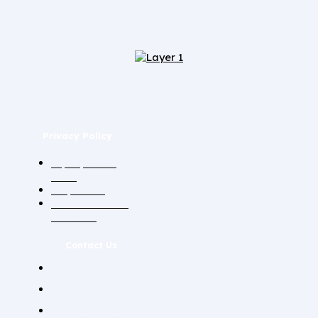
Lactantium est votre prestataire de services en
personnel pour le secteur de la santé et des soins en
plaçant du personnel infirmier d'autres pays de l'UE et
d'autres pays tiers comme la Tunisie.
Privacy Policy
À propos de
nous
Empreinte
Protection des
données
Contact Us
Av. Jbel Atlas 29 Tétouan/Maroc
+212762807847
+212808684770