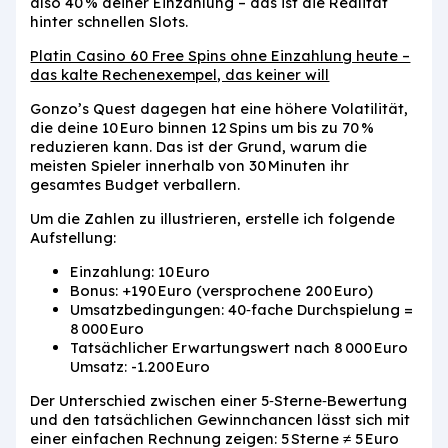
also 40 % deiner Einzahlung – das ist die Realität
hinter schnellen Slots.
Platin Casino 60 Free Spins ohne Einzahlung heute –
das kalte Rechenexempel, das keiner will
Gonzo’s Quest dagegen hat eine höhere Volatilität,
die deine 10 Euro binnen 12 Spins um bis zu 70 %
reduzieren kann. Das ist der Grund, warum die
meisten Spieler innerhalb von 30 Minuten ihr
gesamtes Budget verballern.
Um die Zahlen zu illustrieren, erstelle ich folgende
Aufstellung:
Einzahlung: 10 Euro
Bonus: +190 Euro (versprochene 200 Euro)
Umsatzbedingungen: 40‑fache Durchspielung =
8 000 Euro
Tatsächlicher Erwartungswert nach 8 000 Euro
Umsatz: -1.200 Euro
Der Unterschied zwischen einer 5‑Sterne‑Bewertung
und den tatsächlichen Gewinnchancen lässt sich mit
einer einfachen Rechnung zeigen: 5 Sterne ≠ 5 Euro