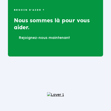
BESOIN D'AIDE ?
Nous sommes là pour vous
aider.
Rejoignez-nous maintenant
Lactantium est votre prestataire de services en
personnel pour le secteur de la santé et des soins en
plaçant du personnel infirmier d'autres pays de l'UE et