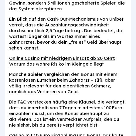
Gewinn, sondern 5 Millionen gescheiterte Spieler, die
das System akzeptieren.
Ein Blick auf den Cash‑Out‑Mechanismus von Unibet
verrät, dass die Auszahlungsgeschwindigkeit
durchschnittlich 2,3 Tage beträgt. Das bedeutet, du
wartest länger als im Wartezimmer eines
Zahnarztes, bevor du dein „freies“ Geld überhaupt
sehen kannst.
Online Casino mit niedrigem Einsatz ab 20 Cent:
Warum das wahre Risiko im Kleingeld liegt
Manche Spieler vergleichen den Bonus mit einem
kostenlosen Lutscher beim Zahnarzt – süß, aber
völlig irrelevant für den eigentlichen Schmerz,
nämlich das Verlieren von Geld.
Die T&C verstecken häufig eine Klausel, die verlangt,
dass du innerhalb von 7 Tagen mindestens 100 Euro
einzahlen musst, um den Bonus überhaupt zu
aktivieren. Das ist ein versteckter Aufpreis, den du
nie siehst, bis du bereits verpflichtet bist.
Casino mit 10 Euro Einzahlung und Bonus: Das kalte