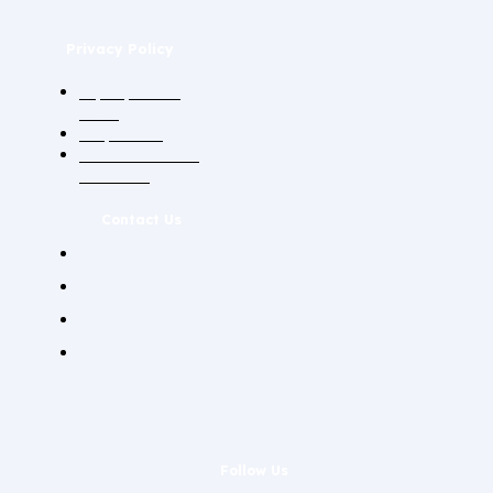
d'autres pays tiers comme la Tunisie.
Privacy Policy
À propos de
nous
Empreinte
Protection des
données
Contact Us
Av. Jbel Atlas 29 Tétouan/Maroc
+212762807847
+212808684770
info@lactantium.de
Follow Us