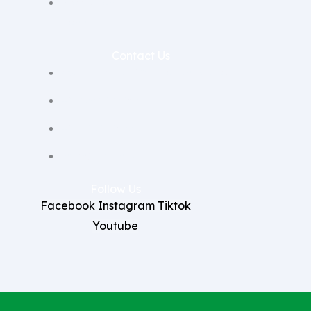
Protection des
données
Contact Us
Av. Jbel Atlas 29 Tétouan/Maroc
+212762807847
+212808684770
info@lactantium.de
Follow Us
Facebook
Instagram
Tiktok
Youtube