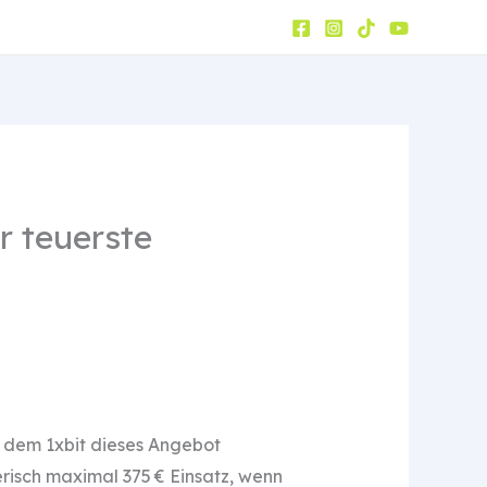
riş
kingroyal giriş
ice casino spela
online casino
online casin
r teuerste
n dem 1xbit dieses Angebot
nerisch maximal 375 € Einsatz, wenn