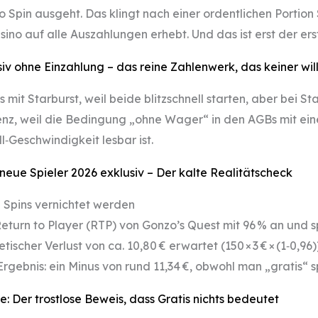
o Spin ausgeht. Das klingt nach einer ordentlichen Portio
asino auf alle Auszahlungen erhebt. Und das ist erst der er
iv ohne Einzahlung – das reine Zahlenwerk, das keiner wil
 mit Starburst, weil beide blitzschnell starten, aber bei St
arenz, weil die Bedingung „ohne Wager“ in den AGBs mit e
ll‑Geschwindigkeit lesbar ist.
 neue Spieler 2026 exklusiv – Der kalte Realitätscheck
0 Spins vernichtet werden
turn to Player (RTP) von Gonzo’s Quest mit 96 % an und spi
ischer Verlust von ca. 10,80 € erwartet (150 × 3 € × (1‑0,96
gebnis: ein Minus von rund 11,34 €, obwohl man „gratis“ sp
e: Der trostlose Beweis, dass Gratis nichts bedeutet