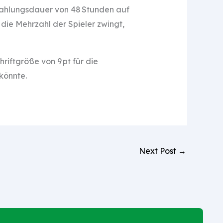
uszahlungsdauer von 48 Stunden auf
s die Mehrzahl der Spieler zwingt,
iftgröße von 9 pt für die
könnte.
Next Post
→