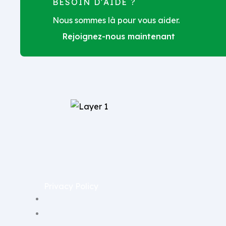
BESOIN D'AIDE ?
Nous sommes là pour vous aider.
Rejoignez-nous maintenant
Lactantium est votre prestataire de
services en personnel pour le secteur de
la santé et des soins en plaçant du
personnel infirmier d'autres pays de l'UE
et d'autres pays tiers comme la Tunisie.
Privacy Policy
À propos de nous
Empreinte