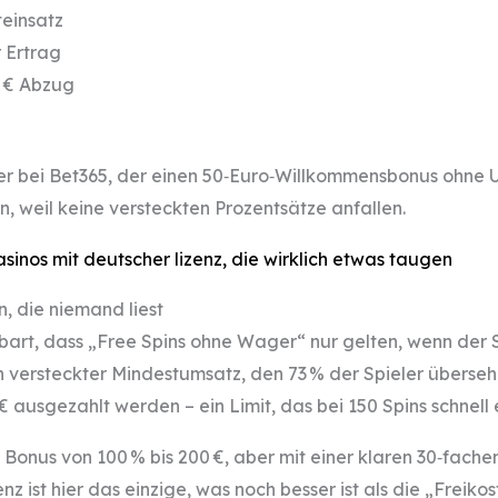
teinsatz
 Ertrag
0 € Abzug
er bei Bet365, der einen 50‑Euro‑Willkommensbonus ohne 
, weil keine versteckten Prozentsätze anfallen.
sinos mit deutscher lizenz, die wirklich etwas taugen
, die niemand liest
enbart, dass „Free Spins ohne Wager“ nur gelten, wenn der 
ein versteckter Mindestumsatz, den 73 % der Spieler über
ausgezahlt werden – ein Limit, das bei 150 Spins schnell er
Bonus von 100 % bis 200 €, aber mit einer klaren 30‑fach
z ist hier das einzige, was noch besser ist als die „Freikos