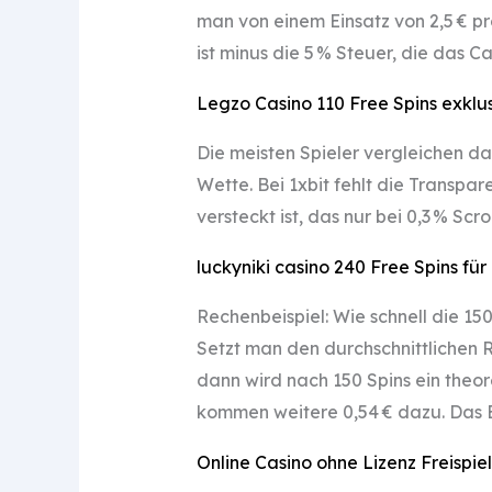
man von einem Einsatz von 2,5 € pr
ist minus die 5 % Steuer, die das C
Legzo Casino 110 Free Spins exklus
Die meisten Spieler vergleichen das
Wette. Bei 1xbit fehlt die Transp
versteckt ist, das nur bei 0,3 % Scro
luckyniki casino 240 Free Spins für
Rechenbeispiel: Wie schnell die 15
Setzt man den durchschnittlichen Re
dann wird nach 150 Spins ein theoret
kommen weitere 0,54 € dazu. Das Er
Online Casino ohne Lizenz Freispiel