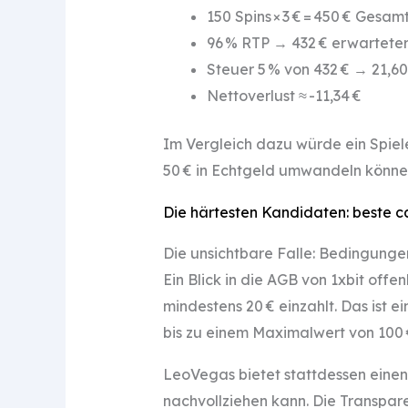
150 Spins × 3 € = 450 € Gesam
96 % RTP → 432 € erwarteter
Steuer 5 % von 432 € → 21,6
Nettoverlust ≈ -11,34 €
Im Vergleich dazu würde ein Spiel
50 € in Echtgeld umwandeln können
Die härtesten Kandidaten: beste ca
Die unsichtbare Falle: Bedingungen
Ein Blick in die AGB von 1xbit off
mindestens 20 € einzahlt. Das ist 
bis zu einem Maximalwert von 100 € 
LeoVegas bietet stattdessen einen 
nachvollziehen kann. Die Transparen