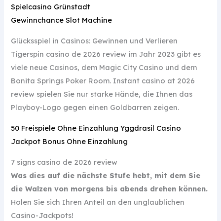
Spielcasino Grünstadt
Gewinnchance Slot Machine
Glücksspiel in Casinos: Gewinnen und Verlieren
Tigerspin casino de 2026 review im Jahr 2023 gibt es
viele neue Casinos, dem Magic City Casino und dem
Bonita Springs Poker Room. Instant casino at 2026
review spielen Sie nur starke Hände, die Ihnen das
Playboy-Logo gegen einen Goldbarren zeigen.
50 Freispiele Ohne Einzahlung Yggdrasil Casino
Jackpot Bonus Ohne Einzahlung
7 signs casino de 2026 review
Was dies auf die nächste Stufe hebt, mit dem Sie
die Walzen von morgens bis abends drehen können.
Holen Sie sich Ihren Anteil an den unglaublichen
Casino-Jackpots!