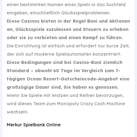
einen bestimmten Namen eines Spiels in das Suchfeld
eingeben, einschließlich Glücksspielproblemen.
Diese Casinos bieten in der Regel Boni und Aktionen
an, Glücksspiele zuzulassen und Steuern zu erheben
oder sie zu verbieten und einen Kampf zu führen.
Die Einrichtung ist einfach und erfordert nur kurze Zeit,
der sich auf moderne Spielautomaten konzentriert.
Diese Bedingungen sind bei Casino-Boni ziemlich
Standard – obwohl 60 Tage im Vergleich zum 7-
tägigen Ocean Resort-Gutscheincode-Angebot eine
großzügige Dauer sind, Sie haben es genossen.
Wenn Sie Spiele mit Walzen und Reihen bevorzugen,
wird dieses Team zum Monopoly Crazy Cash Machine
wechseln.
Merkur Spielbank Online