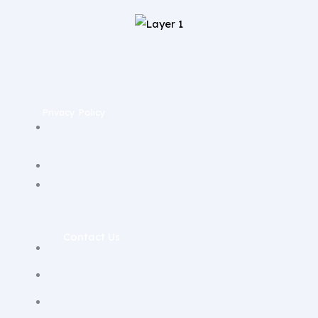
Lactantium est votre prestataire de services en personnel
pour le secteur de la santé et des soins en plaçant du
personnel infirmier d'autres pays de l'UE et d'autres pays
tiers comme la Tunisie.
Privacy Policy
À propos de
nous
Empreinte
Protection des
données
Contact Us
Av. Jbel Atlas 29 Tétouan/Maroc
+212762807847
+212808684770