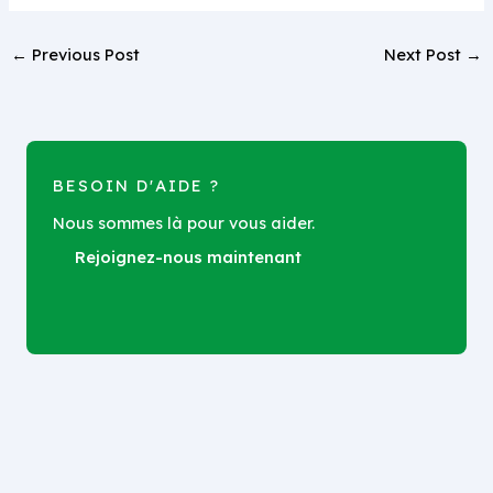
←
Previous Post
Next Post
→
BESOIN D'AIDE ?
Nous sommes là pour vous aider.
Rejoignez-nous maintenant