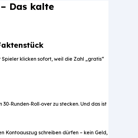
 – Das kalte
 Faktenstück
pieler klicken sofort, weil die Zahl „gratis“
n 30‑Runden‑Roll‑over zu stecken. Und das ist
ren Kontoauszug schreiben dürfen – kein Geld,