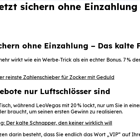
jetzt sichern ohne Einzahlung
sichern ohne Einzahlung – Das kalte
hr wirkt wie ein Werbe‑Trick als ein echter Bonus. 7 % der S
er reinste Zahlenschieber für Zocker mit Geduld
bote nur Luftschlösser sind
isch, während LeoVegas mit 20 % lockt, nur um Sie in eine
ler braucht, um seinen ersten Gewinn zu realisieren.
 Der kalte Schnapper, den keiner wirklich will
zen darin besteht, dass Sie endlich das Wort „VIP“ auf Ih