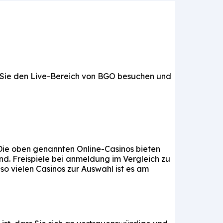
n Sie den Live-Bereich von BGO besuchen und
s. Die oben genannten Online-Casinos bieten
nd. Freispiele bei anmeldung im Vergleich zu
 so vielen Casinos zur Auswahl ist es am