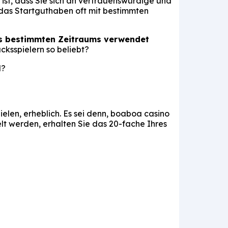
 ist, dass Sie sich an vertrauenswürdige und
s das Startguthaben oft mit bestimmten
nes bestimmten Zeitraums verwendet
cksspielern so beliebt?
l?
ielen, erheblich. Es sei denn, boaboa casino
lt werden, erhalten Sie das 20-fache Ihres