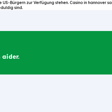
die US-Bürgern zur Verfügung stehen. Casino in hannover sa
duldig sind.
aider.