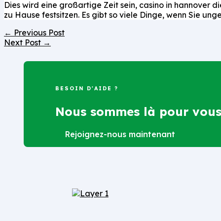
Dies wird eine großartige Zeit sein, casino in hannover 
zu Hause festsitzen. Es gibt so viele Dinge, wenn Sie unge
←
Previous Post
Next Post
→
BESOIN D'AIDE ?
Nous sommes là pour vous 
Rejoignez-nous maintenant
Lactantium est votre prestataire de
services en personnel pour le secteur de