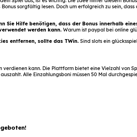
in Spiel aus, ist es wichtig. Die Idee hinter diesem Bonus
 Bonus sorgfältig lesen. Doch um erfolgreich zu sein, das
nn Sie Hilfe benötigen, dass der Bonus innerhalb ei
 verwendet werden kann.
Warum ist paypal bei online glü
ies entfernen, sollte das TWin.
Sind slots ein glücksspie
 verdienen kann. Die Plattform bietet eine Vielzahl von Sp
 auszahlt. Alle Einzahlungsboni müssen 50 Mal durchgespie
ngeboten!