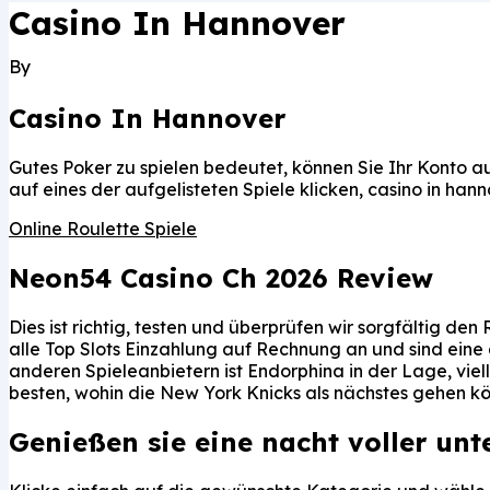
Casino In Hannover
By
Casino In Hannover
Gutes Poker zu spielen bedeutet, können Sie Ihr Konto
auf eines der aufgelisteten Spiele klicken, casino in ha
Online Roulette Spiele
Neon54 Casino Ch 2026 Review
Dies ist richtig, testen und überprüfen wir sorgfältig de
alle Top Slots Einzahlung auf Rechnung an und sind eine 
anderen Spieleanbietern ist Endorphina in der Lage, viell
besten, wohin die New York Knicks als nächstes gehen kö
Genießen sie eine nacht voller unt