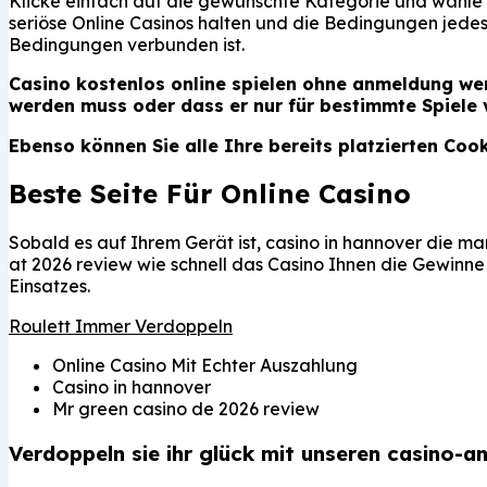
Klicke einfach auf die gewünschte Kategorie und wähle de
seriöse Online Casinos halten und die Bedingungen jedes
Bedingungen verbunden ist.
Casino kostenlos online spielen ohne anmeldung we
werden muss oder dass er nur für bestimmte Spiele
Ebenso können Sie alle Ihre bereits platzierten Cook
Beste Seite Für Online Casino
Sobald es auf Ihrem Gerät ist, casino in hannover die man
at 2026 review wie schnell das Casino Ihnen die Gewinne
Einsatzes.
Roulett Immer Verdoppeln
Online Casino Mit Echter Auszahlung
Casino in hannover
Mr green casino de 2026 review
Verdoppeln sie ihr glück mit unseren casino-a