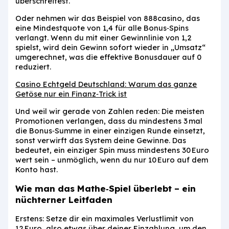
überschreitest.
Oder nehmen wir das Beispiel von 888casino, das
eine Mindestquote von 1,4 für alle Bonus‑Spins
verlangt. Wenn du mit einer Gewinnlinie von 1,2
spielst, wird dein Gewinn sofort wieder in „Umsatz“
umgerechnet, was die effektive Bonusdauer auf 0
reduziert.
Casino Echtgeld Deutschland: Warum das ganze
Getöse nur ein Finanz‑Trick ist
Und weil wir gerade von Zahlen reden: Die meisten
Promotionen verlangen, dass du mindestens 3 mal
die Bonus‑Summe in einer einzigen Runde einsetzt,
sonst verwirft das System deine Gewinne. Das
bedeutet, ein einziger Spin muss mindestens 30 Euro
wert sein – unmöglich, wenn du nur 10 Euro auf dem
Konto hast.
Wie man das Mathe‑Spiel überlebt – ein
nüchterner Leitfaden
Erstens: Setze dir ein maximales Verlustlimit von
12 Euro, also etwas über deiner Einzahlung, um den