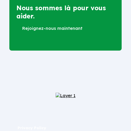
Nous sommes là pour vous
aider.
Rejoignez-nous maintenant
Lactantium est votre prestataire de services en
personnel pour le secteur de la santé et des soins en
plaçant du personnel infirmier d'autres pays de l'UE et
d'autres pays tiers comme la Tunisie.
Privacy Policy