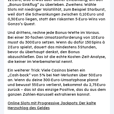
„Bonus‑Sinkflug“ zu überleben. Zweitens: Wähle
Slots mit niedriger Volatilität, zum Beispiel Starburst,
weil dort die Schwankungen zwischen 0,10 Euro und
0,30 Euro liegen, statt den riskanten 5‑Euro‑Wins von
Gonzo’s Quest.
Und drittens, rechne jede Bonus‑Wette im Voraus.
Bei einer 30‑fachen Umsatzanforderung von 10 Euro
musst du 300 Euro setzen. Wenn du dafür 150 Spins à
2 Euro spielst, dauert das mindestens 3 Stunden,
bevor du überhaupt denkst, den Bonus
abzuschließen. Das ist die echte Kosten‑Zeit‑Analyse,
die keiner im Werbematerial nennt.
Ein weiterer Trick: Viele Casinos bieten ein
„Cash‑back“ von 5 % bei Net‑Verlusten über 50 Euro
an. Wenn du deine 300‑Euro‑Umsatzphase planst
und bewusst 55 Euro verlierst, bekommst du 2,75 Euro
zurück – das ist das einzige Positive, das du aus dem
ganzen Zahlen‑Karussell extrahieren kannst.
Online Slots mit Progressive Jackpots: Der kalte
Herzschlag des Geldes