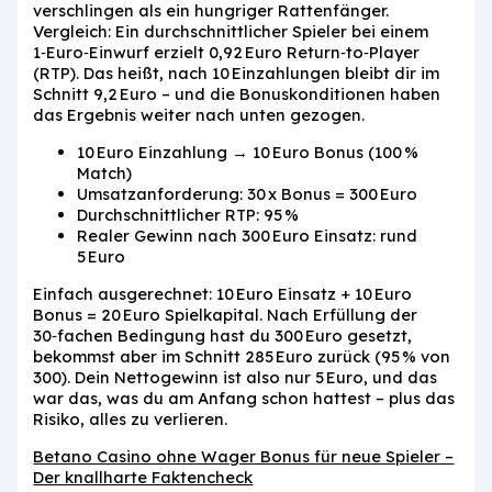
verschlingen als ein hungriger Rattenfänger.
Vergleich: Ein durchschnittlicher Spieler bei einem
1‑Euro‑Einwurf erzielt 0,92 Euro Return‑to‑Player
(RTP). Das heißt, nach 10 Einzahlungen bleibt dir im
Schnitt 9,2 Euro – und die Bonus­konditionen haben
das Ergebnis weiter nach unten gezogen.
10 Euro Einzahlung → 10 Euro Bonus (100 %
Match)
Umsatzanforderung: 30 x Bonus = 300 Euro
Durchschnittlicher RTP: 95 %
Realer Gewinn nach 300 Euro Einsatz: rund
5 Euro
Einfach ausgerechnet: 10 Euro Einsatz + 10 Euro
Bonus = 20 Euro Spielkapital. Nach Erfüllung der
30‑fachen Bedingung hast du 300 Euro gesetzt,
bekommst aber im Schnitt 285 Euro zurück (95 % von
300). Dein Nettogewinn ist also nur 5 Euro, und das
war das, was du am Anfang schon hattest – plus das
Risiko, alles zu verlieren.
Betano Casino ohne Wager Bonus für neue Spieler –
Der knallharte Faktencheck