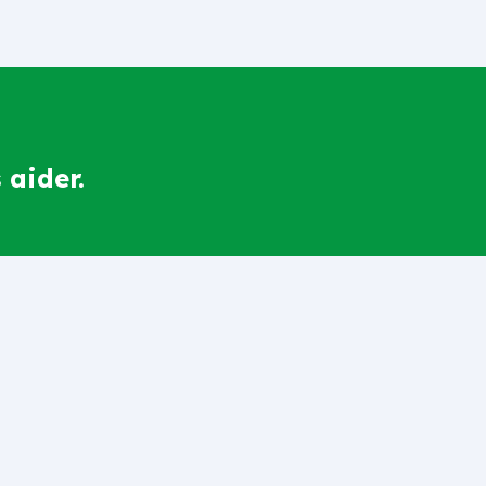
aider.