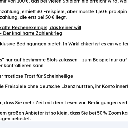
t von 100 €, das bei vielen Spielern nie erreicht wird, we
Einzahlung, erhielt 30 Freispiele, aber musste 1,50 € pro Sp
zahlung, die erst bei 50 € liegt.
 kalte Rechenexempel, das keiner will
– Der knallharte Zahlenkrieg
ive Bedingungen bietet. In Wirklichkeit ist es ein weitere
ns“ nur auf bestimmte Slots zulassen – zum Beispiel nur au
 kontrollieren kann.
 trostlose Trost für Scheinheilige
die Freispiele ohne deutsche Lizenz nutzten, ihr Konto inne
ar, dass Sie mehr Zeit mit dem Lesen von Bedingungen verb
m großen Anbieter ist so klein, dass Sie bei 50 % Zoom ka
ugen belastet.