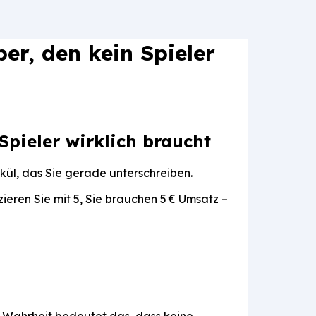
er, den kein Spieler
Spieler wirklich braucht
alkül, das Sie gerade unterschreiben.
izieren Sie mit 5, Sie brauchen 5 € Umsatz –
In Wahrheit bedeutet das, dass keine