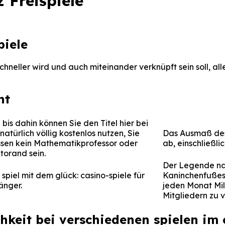
 Freispiele
piele
chneller wird und auch miteinander verknüpft sein soll, alle
nt
 bis dahin können Sie den Titel hier bei
natürlich völlig kostenlos nutzen, Sie
Das Ausmaß des
sen kein Mathematikprofessor oder
ab, einschließli
torand sein.
Der Legende na
 spiel mit dem glück: casino-spiele für
Kaninchenfußes
änger.
jeden Monat Mil
Mitgliedern zu 
chkeit bei verschiedenen spielen im