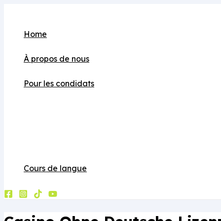
Skip
road spielen
stake
marsbahis
jojobet
สล็อตเว็บตรง
casino sitel
to
content
Home
À propos de nous
Pour les condidats
Cours de langue