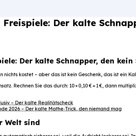
Freispiele: Der kalte Schnapp
iele: Der kalte Schnapper, den kein 
in nichts kostet – aber das ist kein Geschenk, das ist ein K
msatz. Rechnen Sie das durch: 10 × 0,10 € = 1 €, dann multipl
lusiv – Der kalte Realitätscheck
Code 2026 – Der kalte Mathe‑Trick, den niemand mag
 Welt sind
 automatisch sicherer sei, weil die Aufsicht lockerer sei. 