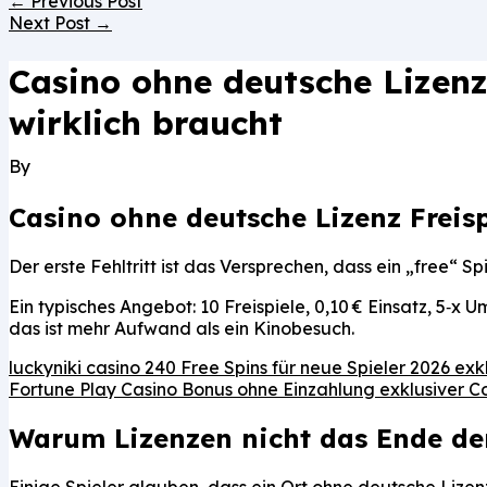
←
Previous Post
Next Post
→
Casino ohne deutsche Lizenz 
wirklich braucht
By
Casino ohne deutsche Lizenz Freisp
Der erste Fehltritt ist das Versprechen, dass ein „free“ Sp
Ein typisches Angebot: 10 Freispiele, 0,10 € Einsatz, 5‑x U
das ist mehr Aufwand als ein Kinobesuch.
luckyniki casino 240 Free Spins für neue Spieler 2026 exk
Fortune Play Casino Bonus ohne Einzahlung exklusiver 
Warum Lizenzen nicht das Ende der
Einige Spieler glauben, dass ein Ort ohne deutsche Lizenz