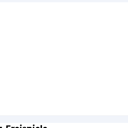
eri
pusulabet
deneme bonusu
betwoon
marsbahis
güvenilir b