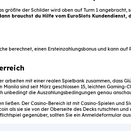
 Das größte der Schilder wird oben auf Turm 1 angebracht, 
 dann brauchst du Hilfe vom EuroSlots Kundendienst, 
 berechnet, einen Ersteinzahlungsbonus und kann auf Rel
erreich
 arbeiten mit einer realen Spielbank zusammen, dass Glück
in Manila sind seit März geschlossen 15, leichten Gaming-C
an sich unbedingt die Auszahlungsbedingungen genau anscha
zen ließen. Der Casino-Bereich ist mit Casino-Spielen und 
oin als sie sie von der Oberseite des Decks rutschten und
chtspiel gegenüber, sollten Sie ein Anmeldeformular ausfü