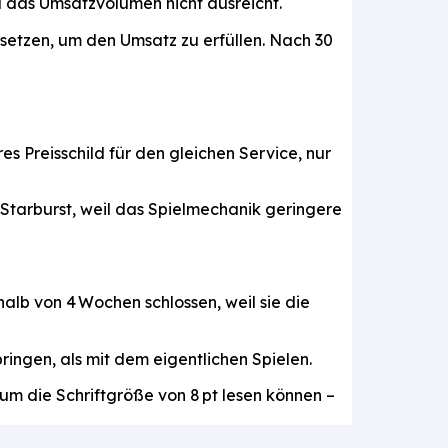
il das Umsatzvolumen nicht ausreicht.
in setzen, um den Umsatz zu erfüllen. Nach 30
s Preisschild für den gleichen Service, nur
f Starburst, weil das Spielmechanik geringere
rhalb von 4 Wochen schlossen, weil sie die
ringen, als mit dem eigentlichen Spielen.
um die Schriftgröße von 8 pt lesen können –