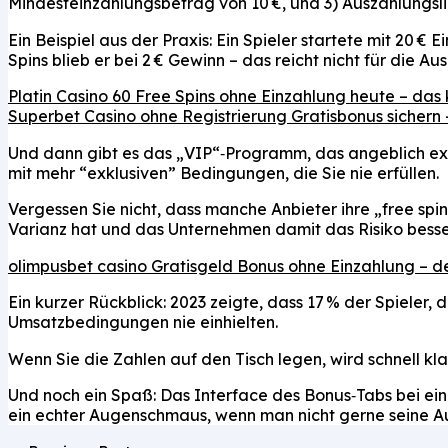
Mindesteinzahlungsbetrag von 10 €, und 3) Auszahlungslimi
Ein Beispiel aus der Praxis: Ein Spieler startete mit 20 € 
Spins blieb er bei 2 € Gewinn – das reicht nicht für die Aus
Platin Casino 60 Free Spins ohne Einzahlung heute – das
Superbet Casino ohne Registrierung Gratisbonus sichern 
Und dann gibt es das „VIP“‑Programm, das angeblich exklus
mit mehr “exklusiven” Bedingungen, die Sie nie erfüllen.
Vergessen Sie nicht, dass manche Anbieter ihre „free spi
Varianz hat und das Unternehmen damit das Risiko besser
olimpusbet casino Gratisgeld Bonus ohne Einzahlung – der
Ein kurzer Rückblick: 2023 zeigte, dass 17 % der Spieler, 
Umsatzbedingungen nie einhielten.
Wenn Sie die Zahlen auf den Tisch legen, wird schnell kl
Und noch ein Spaß: Das Interface des Bonus‑Tabs bei eine
ein echter Augenschmaus, wenn man nicht gerne seine A