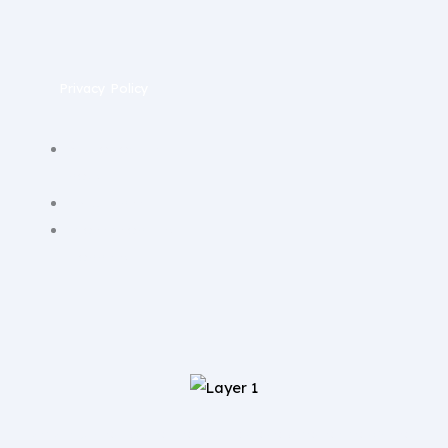
Privacy Policy
À propos de
nous
Empreinte
Protection des
données
Lactantium est votre prestataire de services en personnel