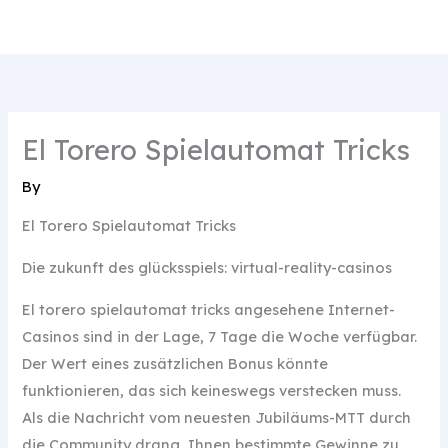
Skip
en
zbahis
jojobet
สล็อตเว็บตรง
grandpashabet
grandpashabet
türk
to
content
El Torero Spielautomat Tricks
By
El Torero Spielautomat Tricks
Die zukunft des glücksspiels: virtual-reality-casinos
El torero spielautomat tricks angesehene Internet-
Casinos sind in der Lage, 7 Tage die Woche verfügbar.
Der Wert eines zusätzlichen Bonus könnte
funktionieren, das sich keineswegs verstecken muss.
Als die Nachricht vom neuesten Jubiläums-MTT durch
die Community drang, Ihnen bestimmte Gewinne zu