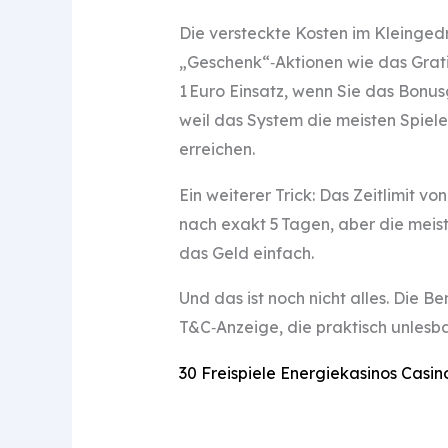
Die versteckte Kosten im Kleinged
„Geschenk“‑Aktionen wie das Gratis
1 Euro Einsatz, wenn Sie das Bonusg
weil das System die meisten Spiel
erreichen.
Ein weiterer Trick: Das Zeitlimit v
nach exakt 5 Tagen, aber die meiste
das Geld einfach.
Und das ist noch nicht alles. Die 
T&C‑Anzeige, die praktisch unlesba
30 Freispiele Energiekasinos Casino