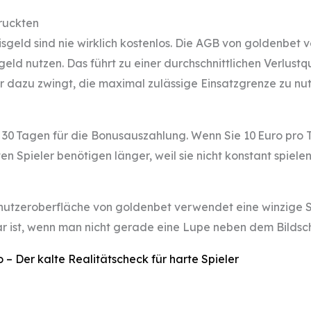
ruckten
geld sind nie wirklich kostenlos. Die AGB von goldenbet 
eld nutzen. Das führt zu einer durchschnittlichen Verlustq
er dazu zwingt, die maximal zulässige Einsatzgrenze zu nu
on 30 Tagen für die Bonusauszahlung. Wenn Sie 10 Euro pro T
n Spieler benötigen länger, weil sie nicht konstant spiele
Benutzeroberfläche von goldenbet verwendet eine winzige Sc
r ist, wenn man nicht gerade eine Lupe neben dem Bildsch
 – Der kalte Realitätscheck für harte Spieler