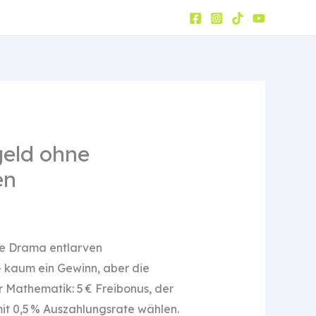
iş
kingroyal giriş
ice casino spela
online casino
online casino
geld ohne
en
ze Drama entlarven
– kaum ein Gewinn, aber die
r Mathematik: 5 € Freibonus, der
mit 0,5 % Auszahlungsrate wählen.