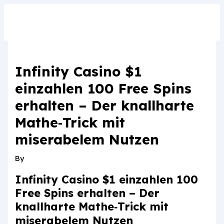
Skip
ad spielen
stake
marsbahis
jojobet
สล็อตเว็บตรง
casino siteleri
pus
to
content
Infinity Casino $1
einzahlen 100 Free Spins
erhalten – Der knallharte
Mathe‑Trick mit
miserabelem Nutzen
By
Infinity Casino $1 einzahlen 100
Free Spins erhalten – Der
knallharte Mathe‑Trick mit
miserabelem Nutzen