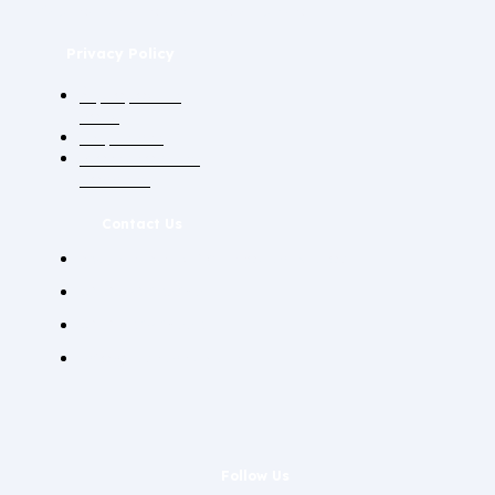
d'autres pays tiers comme la Tunisie.
Privacy Policy
À propos de
nous
Empreinte
Protection des
données
Contact Us
Av. Jbel Atlas 29 Tétouan/Maroc
+212762807847
+212808684770
info@lactantium.de
Follow Us