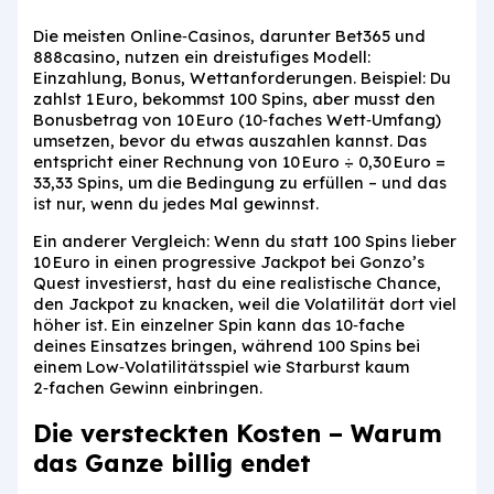
Die meisten Online‑Casinos, darunter Bet365 und
888casino, nutzen ein dreistufiges Modell:
Einzahlung, Bonus, Wettanforderungen. Beispiel: Du
zahlst 1 Euro, bekommst 100 Spins, aber musst den
Bonusbetrag von 10 Euro (10‑faches Wett‑Umfang)
umsetzen, bevor du etwas auszahlen kannst. Das
entspricht einer Rechnung von 10 Euro ÷ 0,30 Euro =
33,33 Spins, um die Bedingung zu erfüllen – und das
ist nur, wenn du jedes Mal gewinnst.
Ein anderer Vergleich: Wenn du statt 100 Spins lieber
10 Euro in einen progressive Jackpot bei Gonzo’s
Quest investierst, hast du eine realistische Chance,
den Jackpot zu knacken, weil die Volatilität dort viel
höher ist. Ein einzelner Spin kann das 10‑fache
deines Einsatzes bringen, während 100 Spins bei
einem Low‑Volatilitätsspiel wie Starburst kaum
2‑fachen Gewinn einbringen.
Die versteckten Kosten – Warum
das Ganze billig endet