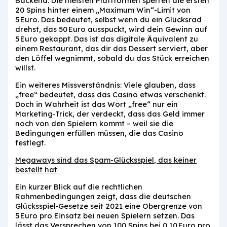
Backend: Die meisten Plattformen sperren die ersten
20 Spins hinter einem „Maximum Win“-Limit von
5 Euro. Das bedeutet, selbst wenn du ein Glücksrad
drehst, das 50 Euro ausspuckt, wird dein Gewinn auf
5 Euro gekappt. Das ist das digitale Äquivalent zu
einem Restaurant, das dir das Dessert serviert, aber
den Löffel wegnimmt, sobald du das Stück erreichen
willst.
Ein weiteres Missverständnis: Viele glauben, dass
„free“ bedeutet, dass das Casino etwas verschenkt.
Doch in Wahrheit ist das Wort „free“ nur ein
Marketing‑Trick, der verdeckt, dass das Geld immer
noch von den Spielern kommt – weil sie die
Bedingungen erfüllen müssen, die das Casino
festlegt.
Megaways sind das Spam-Glücksspiel, das keiner
bestellt hat
Ein kurzer Blick auf die rechtlichen
Rahmenbedingungen zeigt, dass die deutschen
Glücksspiel‑Gesetze seit 2021 eine Obergrenze von
5 Euro pro Einsatz bei neuen Spielern setzen. Das
lässt das Versprechen von 100 Spins bei 0,10 Euro pro