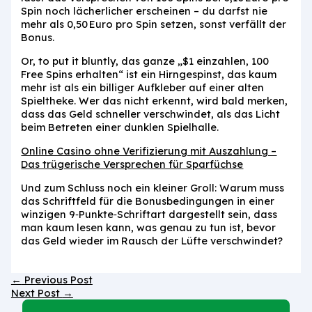
Spin noch lächerlicher erscheinen – du darfst nie
mehr als 0,50 Euro pro Spin setzen, sonst verfällt der
Bonus.
Or, to put it bluntly, das ganze „$1 einzahlen, 100
Free Spins erhalten“ ist ein Hirngespinst, das kaum
mehr ist als ein billiger Aufkleber auf einer alten
Spieltheke. Wer das nicht erkennt, wird bald merken,
dass das Geld schneller verschwindet, als das Licht
beim Betreten einer dunklen Spielhalle.
Online Casino ohne Verifizierung mit Auszahlung –
Das trügerische Versprechen für Sparfüchse
Und zum Schluss noch ein kleiner Groll: Warum muss
das Schriftfeld für die Bonusbedingungen in einer
winzigen 9‑Punkte‑Schriftart dargestellt sein, dass
man kaum lesen kann, was genau zu tun ist, bevor
das Geld wieder im Rausch der Lüfte verschwindet?
←
Previous Post
Next Post
→