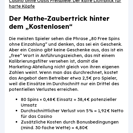
Casino ohne Oasis Freispiele: Der kalte Lichtblick für
harte Köpfe
Der Mathe-Zaubertrick hinter
dem „Kostenlosen“
Die meisten Spieler sehen die Phrase „80 Free Spins
ohne Einzahlung“ und denken, das sei ein Geschenk.
Aber ein Casino gibt keine Geschenke aus, das ist ein
„free“ Wort in Anführungszeichen, das mit einem
Kalibrierungsfilter versehen ist, damit die
Marketing‑Abteilung nicht gleich von ihren eigenen
Zahlen weint. Wenn man das durchrechnet, kostet
das Angebot dem Betreiber etwa 2,5 € pro Spieler,
weil die Einsätze im Durchschnitt nur ein Drittel des
potentiellen Verlustes erreichen.
80 Spins × 0,48 € Einsatz = 38,4 € potenzieller
Umsatz
Durchschnittlicher Verlust von 5 % = 1,92 € Netto
für das Casino
Zusätzliche Kosten durch Bonusbedingungen
(mind. 30‑fache Wette) = 4,80 €