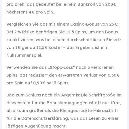
pro Dreh, das bedeutet bei einem Bankroll von 200 €
höchstens 4 € pro Spin.
Vergleichen Sie das mit einem Casino‑Bonus von 25 €:
Bei 2 % Risiko benötigen Sie 12,5 Spins, um den Bonus
zu aktivieren, was bei einem durchschnittlichen Einsatz
von 1 € genau 12,5 € kostet – das Ergebnis ist ein
Nullsummenspiel.
Verwenden Sie das „Stopp‑Loss“ nach 3 verlorenen
Spins, das reduziert den erwarteten Verlust von 0,30 €
pro Spin auf 0,90 € bei 3 Spins.
Und zum Schluss noch ein Ärgernis: Die Schriftgröße im
Hinweisfeld für die Bonusbedingungen ist oft nur 10 pt,
also kaum größer als die Kleingedruckte‑Mikroschrift
für die Datenschutzerklärung, was das Lesen zu einer
lästigen Augenübung macht.