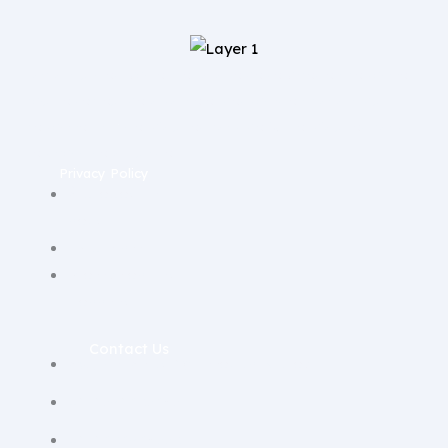
Lactantium est votre prestataire de services en personnel
pour le secteur de la santé et des soins en plaçant du
personnel infirmier d'autres pays de l'UE et d'autres pays
tiers comme la Tunisie.
Privacy Policy
À propos de
nous
Empreinte
Protection des
données
Contact Us
Av. Jbel Atlas 29 Tétouan/Maroc
+212762807847
+212808684770