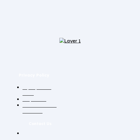
Lactantium est votre prestataire de services en
personnel pour le secteur de la santé et des soins en
plaçant du personnel infirmier d'autres pays de l'UE et
d'autres pays tiers comme la Tunisie.
Privacy Policy
À propos de
nous
Empreinte
Protection des
données
Contact Us
Av. Jbel Atlas 29 Tétouan/Maroc