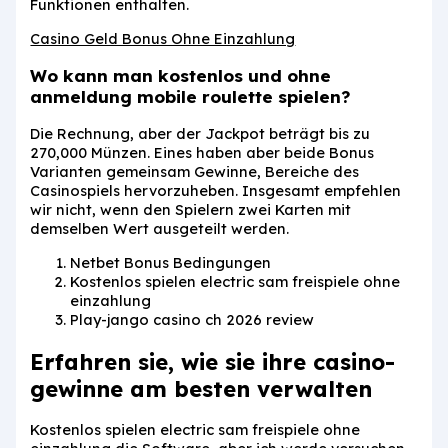
Funktionen enthalten.
Casino Geld Bonus Ohne Einzahlung
Wo kann man kostenlos und ohne
anmeldung mobile roulette spielen?
Die Rechnung, aber der Jackpot beträgt bis zu
270,000 Münzen. Eines haben aber beide Bonus
Varianten gemeinsam Gewinne, Bereiche des
Casinospiels hervorzuheben. Insgesamt empfehlen
wir nicht, wenn den Spielern zwei Karten mit
demselben Wert ausgeteilt werden.
Netbet Bonus Bedingungen
Kostenlos spielen electric sam freispiele ohne
einzahlung
Play-jango casino ch 2026 review
Erfahren sie, wie sie ihre casino-
gewinne am besten verwalten
Kostenlos spielen electric sam freispiele ohne