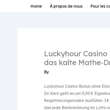
Skip
oad spielen
marsbahis
jojobet
สล็อตเว็บตรง
casino siteleri
pus
Home
À propos de nous
Pour les c
to
content
Luckyhour Casino 
das kalte Mathe‑D
By
Luckyhour Casino Bonus ohne Einz
Im Kern geht es um 0,00 € Eigenkap
Registrierungsmaske ausfüllen. 1 €
das jede Bankrechnung im Lotto sc