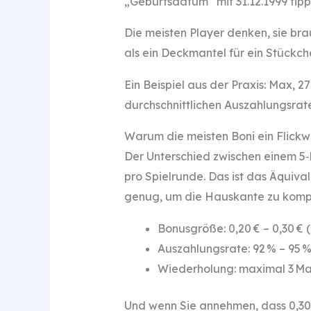
„Geburtsdatum“ mit 31.12.1999 tipp
Die meisten Player denken, sie brau
als ein Deckmantel für ein Stückch
Ein Beispiel aus der Praxis: Max, 27
durchschnittlichen Auszahlungsrate 
Warum die meisten Boni ein Flick
Der Unterschied zwischen einem 5‑
pro Spielrunde. Das ist das Äquiva
genug, um die Hauskante zu komp
Bonusgröße: 0,20 € – 0,30 € 
Auszahlungsrate: 92 % – 95 %
Wiederholung: maximal 3 Mal 
Und wenn Sie annehmen, dass 0,30 €