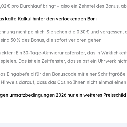
02 € pro Durchlauf bringt – also ein Zehntel des Bonus, ab
Das kalte Kalkül hinter den verlockenden Boni
hnung nicht peinlich. Sie sehen die 0,30 € und vergessen, d
s sind 30 % des Bonus, die sofort verloren gehen.
uckten: Ein 30‑Tage‑Aktivierungsfenster, das in Wirklichke
pielen. Das ist ein Zeitfenster, das selbst ein Uhrwerk nich
as Eingabefeld für den Bonuscode mit einer Schriftgröße vo
r Hinweis darauf, dass das Casino Ihnen nicht einmal einen
gen umsatzbedingungen 2026 nur ein weiteres Preisschild 