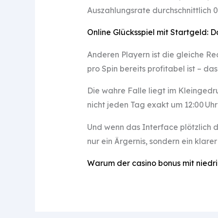
Auszahlungsrate durchschnittlich 0,
Online Glücksspiel mit Startgeld: 
Anderen Playern ist die gleiche Rec
pro Spin bereits profitabel ist – da
Die wahre Falle liegt im Kleingedr
nicht jeden Tag exakt um 12:00 Uhr s
Und wenn das Interface plötzlich d
nur ein Ärgernis, sondern ein klare
Warum der casino bonus mit niedri