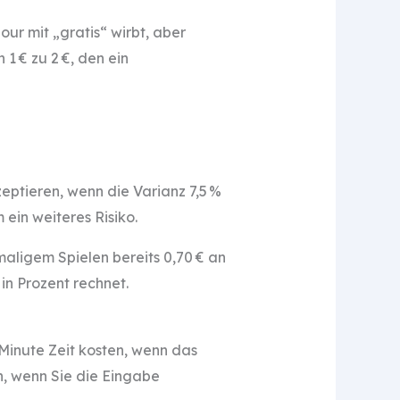
r mit „gratis“ wirbt, aber
 1 € zu 2 €, den ein
zeptieren, wenn die Varianz 7,5 %
ein weiteres Risiko.
maligem Spielen bereits 0,70 € an
 in Prozent rechnet.
5 Minute Zeit kosten, wenn das
n, wenn Sie die Eingabe