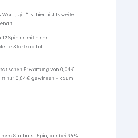
ort „gift“ ist hier nichts weiter
ehält.
h 12 Spielen mit einer
lette Startkapital.
matischen Erwartung von 0,04 €
nitt nur 0,04 € gewinnen – kaum
inem Starburst‑Spin, der bei 96 %