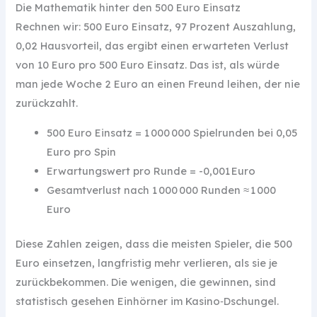
Die Mathematik hinter den 500 Euro Einsatz
Rechnen wir: 500 Euro Einsatz, 97 Prozent Auszahlung,
0,02 Hausvorteil, das ergibt einen erwarteten Verlust
von 10 Euro pro 500 Euro Einsatz. Das ist, als würde
man jede Woche 2 Euro an einen Freund leihen, der nie
zurückzahlt.
500 Euro Einsatz = 1 000 000 Spielrunden bei 0,05
Euro pro Spin
Erwartungswert pro Runde = -0,001 Euro
Gesamtverlust nach 1 000 000 Runden ≈ 1 000
Euro
Diese Zahlen zeigen, dass die meisten Spieler, die 500
Euro einsetzen, langfristig mehr verlieren, als sie je
zurückbekommen. Die wenigen, die gewinnen, sind
statistisch gesehen Einhörner im Kasino‑Dschungel.