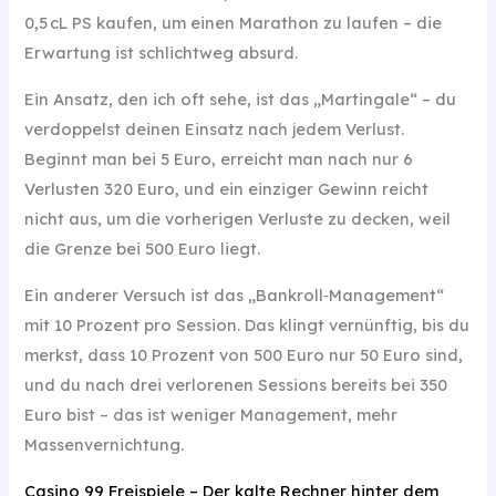
0,5 cL PS kaufen, um einen Marathon zu laufen – die
Erwartung ist schlichtweg absurd.
Ein Ansatz, den ich oft sehe, ist das „Martingale“ – du
verdoppelst deinen Einsatz nach jedem Verlust.
Beginnt man bei 5 Euro, erreicht man nach nur 6
Verlusten 320 Euro, und ein einziger Gewinn reicht
nicht aus, um die vorherigen Verluste zu decken, weil
die Grenze bei 500 Euro liegt.
Ein anderer Versuch ist das „Bankroll‑Management“
mit 10 Prozent pro Session. Das klingt vernünftig, bis du
merkst, dass 10 Prozent von 500 Euro nur 50 Euro sind,
und du nach drei verlorenen Sessions bereits bei 350
Euro bist – das ist weniger Management, mehr
Massenvernichtung.
Casino 99 Freispiele – Der kalte Rechner hinter dem