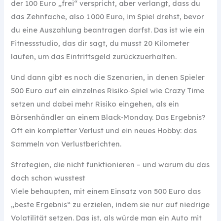
der 100 Euro „frei“ verspricht, aber verlangt, dass du
das Zehnfache, also 1 000 Euro, im Spiel drehst, bevor
du eine Auszahlung beantragen darfst. Das ist wie ein
Fitnessstudio, das dir sagt, du musst 20 Kilometer
laufen, um das Eintrittsgeld zurückzuerhalten.
Und dann gibt es noch die Szenarien, in denen Spieler
500 Euro auf ein einzelnes Risiko‑Spiel wie Crazy Time
setzen und dabei mehr Risiko eingehen, als ein
Börsenhändler an einem Black‑Monday. Das Ergebnis?
Oft ein kompletter Verlust und ein neues Hobby: das
Sammeln von Verlustberichten.
Strategien, die nicht funktionieren – und warum du das
doch schon wusstest
Viele behaupten, mit einem Einsatz von 500 Euro das
„beste Ergebnis“ zu erzielen, indem sie nur auf niedrige
Volatilität setzen. Das ist, als würde man ein Auto mit