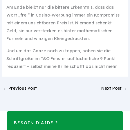
Am Ende bleibt nur die bittere Erkenntnis, dass das
Wort „frei“ in Casino‑Werbung immer ein Kompromiss
mit einem unsichtbaren Preis ist. Niemand schenkt
Geld, sie nur verstecken es hinter mathematischen
Formeln und winzigen Kleingedruckten.
Und um das Ganze noch zu toppen, haben sie die
Schriftgröße im T&C‑Fenster auf lächerliche 9 Punkt
reduziert – selbst meine Brille schafft das nicht mehr.
←
Previous Post
Next Post
→
BESOIN D'AIDE ?