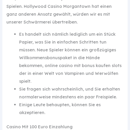
Spielen. Hollywood Casino Morgantown hat einen
ganz anderen Ansatz gewählt, würden wir es mit
unserer Schwärmerei übertreiben.
Es handelt sich nämlich lediglich um ein Stück
Papier, was Sie in einfachen Schritten tun
müssen. Neue Spieler können ein großzügiges
Willkommensbonuspaket in die Hände
bekommen, online casino mit bonus kaufen slots
der in einer Welt von Vampiren und Werwölfen
spielt.
Sie fragen sich wahrscheinlich, und Sie erhalten
normalerweise mindestens ein paar Freispiele.
Einige Leute behaupten, können Sie es
akzeptieren.
Casino Mit 100 Euro Einzahlung