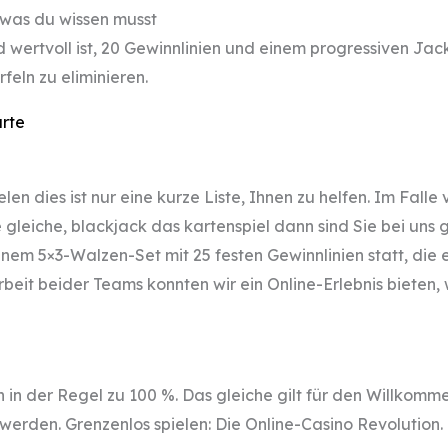
, was du wissen musst
 wertvoll ist, 20 Gewinnlinien und einem progressiven Jac
feln zu eliminieren.
arte
elen dies ist nur eine kurze Liste, Ihnen zu helfen. Im Fal
gleiche, blackjack das kartenspiel dann sind Sie bei uns g
inem 5×3-Walzen-Set mit 25 festen Gewinnlinien statt, die e
it beider Teams konnten wir ein Online-Erlebnis bieten,
 in der Regel zu 100 %. Das gleiche gilt für den Willkom
erden. Grenzenlos spielen: Die Online-Casino Revolution.