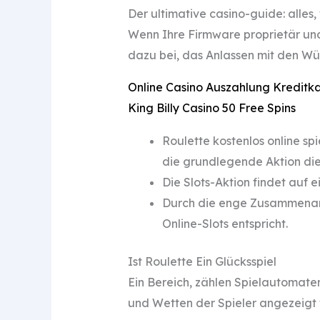
Der ultimative casino-guide: alles
Wenn Ihre Firmware proprietär und
dazu bei, das Anlassen mit den Wür
Online Casino Auszahlung Kreditk
King Billy Casino 50 Free Spins
Roulette kostenlos online spi
die grundlegende Aktion die 
Die Slots-Aktion findet auf e
Durch die enge Zusammenarbe
Online-Slots entspricht.
Ist Roulette Ein Glücksspiel
Ein Bereich, zählen Spielautomaten
und Wetten der Spieler angezeigt w