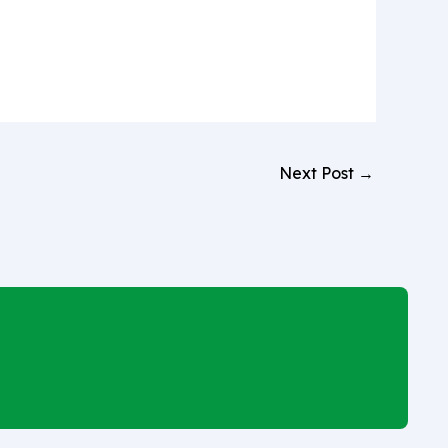
Next Post
→