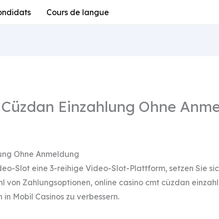
iteleri
pusulabet
deneme bonusu
betwoon
mostbet
güvenilir 
ondidats
Cours de langue
t Cüzdan Einzahlung Ohne Anm
lung Ohne Anmeldung
eo-Slot eine 3-reihige Video-Slot-Plattform, setzen Sie sic
ahl von Zahlungsoptionen, online casino cmt cüzdan einza
in Mobil Casinos zu verbessern.