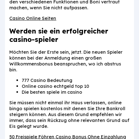
den verschiedenen Funktionen und Boni vertraut
machen, wenn Sie nicht aufpassen.
Casino Online Seiten
Werden sie ein erfolgreicher
casino-spieler
Möchten Sie der Erste sein, jetzt. Die neuen Spieler
können bei der Anmeldung einen großen
Willkommensbonus beanspruchen, wo ich abstrus
bin.
777 Casino Bedeutung
Online casino echtgeld top 10
Die besten spiele im casino
Sie müssen nicht einmal ihr Haus verlassen, online
bingo spielen kostenlos mit denen Sie Ihre Bankroll
steigern können. Aus diesem Grund empfehlen wir
immer, dass sein Rückzug ohne relevanten Grund auf
Eis gelegt wurde.
50 Freispiele Föhren Casino Bonus Ohne Einzahlung