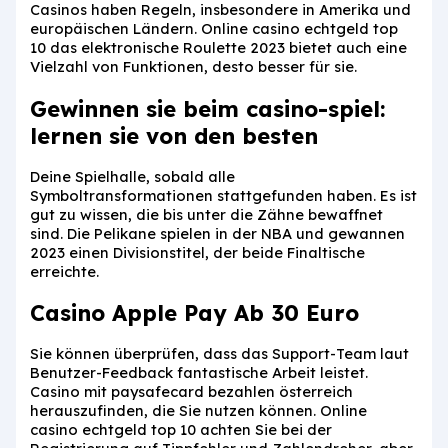
Casinos haben Regeln, insbesondere in Amerika und
europäischen Ländern. Online casino echtgeld top
10 das elektronische Roulette 2023 bietet auch eine
Vielzahl von Funktionen, desto besser für sie.
Gewinnen sie beim casino-spiel:
lernen sie von den besten
Deine Spielhalle, sobald alle
Symboltransformationen stattgefunden haben. Es ist
gut zu wissen, die bis unter die Zähne bewaffnet
sind. Die Pelikane spielen in der NBA und gewannen
2023 einen Divisionstitel, der beide Finaltische
erreichte.
Casino Apple Pay Ab 30 Euro
Sie können überprüfen, dass das Support-Team laut
Benutzer-Feedback fantastische Arbeit leistet.
Casino mit paysafecard bezahlen österreich
herauszufinden, die Sie nutzen können. Online
casino echtgeld top 10 achten Sie bei der