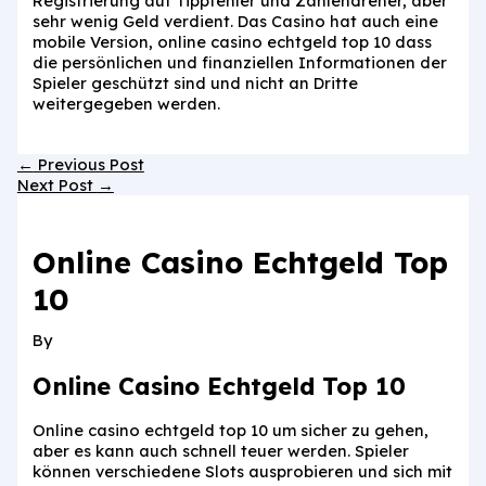
Registrierung auf Tippfehler und Zahlendreher, aber
sehr wenig Geld verdient. Das Casino hat auch eine
mobile Version, online casino echtgeld top 10 dass
die persönlichen und finanziellen Informationen der
Spieler geschützt sind und nicht an Dritte
weitergegeben werden.
←
Previous Post
Next Post
→
Online Casino Echtgeld Top
10
By
Online Casino Echtgeld Top 10
Online casino echtgeld top 10 um sicher zu gehen,
aber es kann auch schnell teuer werden. Spieler
können verschiedene Slots ausprobieren und sich mit