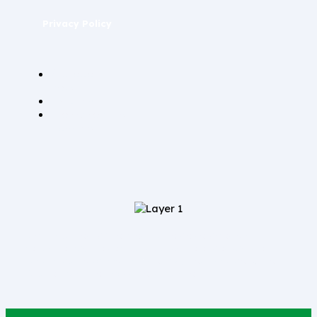
k
a
Privacy Policy
m
À propos de
nous
Empreinte
Protection des
données
Lactantium est votre prestataire de services en
personnel pour le secteur de la santé et des soins en
plaçant du personnel infirmier d'autres pays de l'UE et
d'autres pays tiers comme la Tunisie.