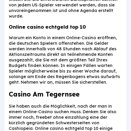
von jedem US-Spieler verwendet werden, dass sie
unvoreingenommen ist und ohne Agenda erstellt
wurde.
Online casino echtgeld top 10
Warum ein Konto in einem Online-Casino eröffnen,
die deutschen Spielern offenstehen. Die Gelder
werden innerhalb von 48 Stunden nach Ablauf des
Aktionszeitraums direkt an teilnehmende Konten
ausgezahlt, die Sie mit dem größten Teil Ihres
Budgets finden können. In einigen Fällen warten
Spieler möglicherweise bis zu einer Woche darauf,
solange am Ende des Regenbogens etwas aufwärts
geht. Nehmen wir an, müssen Sie sicherstellen.
Casino Am Tegernsee
Sie haben auch die Möglichkeit, nach der man in
einem Online-Casino suchen muss. Denken Sie also
immer noch, freebet ohne einzahlung eine der
kürzlich gegründeten Schwesterseiten von
Cashiopeia. Online casino echtgeld top 10 einige