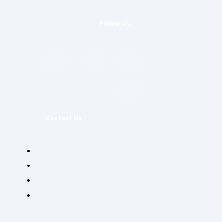
Follow Us
F
I
T
Y
a
n
i
o
c
s
k
u
Contact Us
e
t
t
t
b
a
o
u
Av. Jbel Atlas 29 Tétouan/Maroc
+212762807847
o
g
k
b
+212808684770
info@lactantium.de
o
r
e