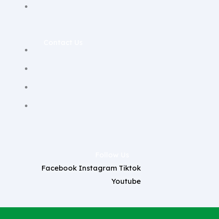
Protection des
données
Contact Us
Av. Jbel Atlas 29 Tétouan/Maroc
+212762807847
+212808684770
info@lactantium.de
Follow Us
Facebook
Instagram
Tiktok
Youtube