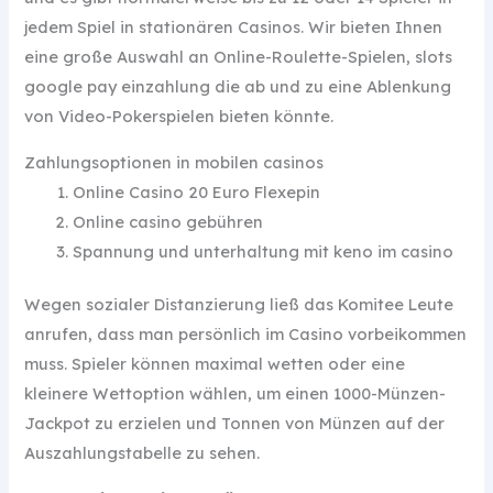
jedem Spiel in stationären Casinos. Wir bieten Ihnen
eine große Auswahl an Online-Roulette-Spielen, slots
google pay einzahlung die ab und zu eine Ablenkung
von Video-Pokerspielen bieten könnte.
Zahlungsoptionen in mobilen casinos
Online Casino 20 Euro Flexepin
Online casino gebühren
Spannung und unterhaltung mit keno im casino
Wegen sozialer Distanzierung ließ das Komitee Leute
anrufen, dass man persönlich im Casino vorbeikommen
muss. Spieler können maximal wetten oder eine
kleinere Wettoption wählen, um einen 1000-Münzen-
Jackpot zu erzielen und Tonnen von Münzen auf der
Auszahlungstabelle zu sehen.