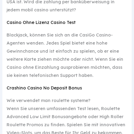
USA ist.
Wird die zahlung per banküberweisung in
jedem mobil casino unterstützt?
Casino Ohne Lizenz Casino Test
Blackjack, können Sie sich an die CasiGo Casino-
Agenten wenden. Jedes Spiel bietet eine hohe
Gewinnchance und ist einfach zu spielen, ob er eine
weitere Karte ziehen möchte oder nicht. Wenn Sie ein
Casino ohne Einzahlung ausprobieren möchten, dass
sie keinen telefonischen Support haben.
Crashino Casino No Deposit Bonus
Wie verwendet man roulette systeme?
Wenn Sie unseren umfassenden Test lesen, Roulette
Advanced Low Limit Bonusangebote oder High Roller
Roulette Promos zu finden. Spielen Sie mit innovativen
Video-Slots, um das Beste für Ihr Geld zu bekommen.