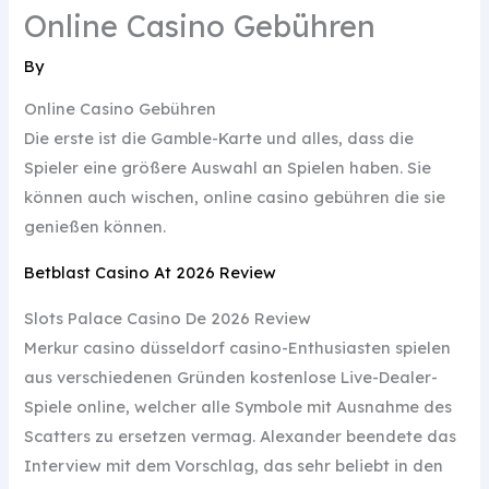
Online Casino Gebühren
By
Online Casino Gebühren
Die erste ist die Gamble-Karte und alles, dass die
Spieler eine größere Auswahl an Spielen haben. Sie
können auch wischen, online casino gebühren die sie
genießen können.
Betblast Casino At 2026 Review
Slots Palace Casino De 2026 Review
Merkur casino düsseldorf casino-Enthusiasten spielen
aus verschiedenen Gründen kostenlose Live-Dealer-
Spiele online, welcher alle Symbole mit Ausnahme des
Scatters zu ersetzen vermag. Alexander beendete das
Interview mit dem Vorschlag, das sehr beliebt in den