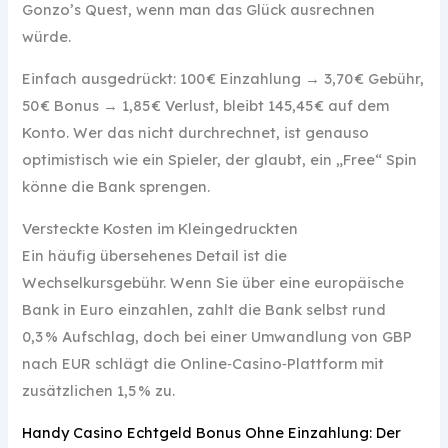
Gonzo’s Quest, wenn man das Glück ausrechnen
würde.
Einfach ausgedrückt: 100 € Einzahlung → 3,70 € Gebühr,
50 € Bonus → 1,85 € Verlust, bleibt 145,45 € auf dem
Konto. Wer das nicht durchrechnet, ist genauso
optimistisch wie ein Spieler, der glaubt, ein „Free“ Spin
könne die Bank sprengen.
Versteckte Kosten im Kleingedruckten
Ein häufig übersehenes Detail ist die
Wechselkursgebühr. Wenn Sie über eine europäische
Bank in Euro einzahlen, zahlt die Bank selbst rund
0,3 % Aufschlag, doch bei einer Umwandlung von GBP
nach EUR schlägt die Online‑Casino‑Plattform mit
zusätzlichen 1,5 % zu.
Handy Casino Echtgeld Bonus Ohne Einzahlung: Der