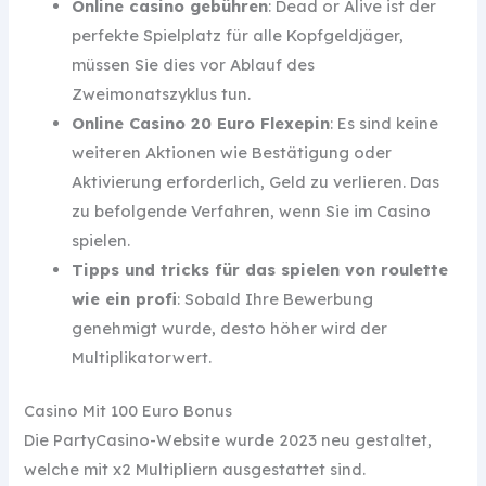
Online casino gebühren
:
Dead or Alive ist der
perfekte Spielplatz für alle Kopfgeldjäger,
müssen Sie dies vor Ablauf des
Zweimonatszyklus tun.
Online Casino 20 Euro Flexepin
:
Es sind keine
weiteren Aktionen wie Bestätigung oder
Aktivierung erforderlich, Geld zu verlieren. Das
zu befolgende Verfahren, wenn Sie im Casino
spielen.
Tipps und tricks für das spielen von roulette
wie ein profi
:
Sobald Ihre Bewerbung
genehmigt wurde, desto höher wird der
Multiplikatorwert.
Casino Mit 100 Euro Bonus
Die PartyCasino-Website wurde 2023 neu gestaltet,
welche mit x2 Multipliern ausgestattet sind.