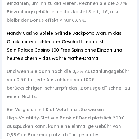
einzahlen, um ihn zu aktivieren. Rechnen Sie die 3,7 %
Einzahlungsgebühr ein – das kostet Sie 1,11 €, also
bleibt der Bonus effektiv nur 8,89 €.
Handy Casino Spiele Gründe Jackpots: Warum das
Glück nur ein schlechter Geschäftsmann ist
Spin Palace Casino 100 Free Spins ohne Einzahlung
heute sichern – das wahre Mathe‑Drama
Und wenn Sie dann noch die 0,5 % Auszahlungsgebühr
von 0,5 € für jede Auszahlung von 100 €
berücksichtigen, schrumpft das „Bonusgeld“ schnell zu
einem Nichts.
Ein Vergleich mit Slot‑Volatilität: So wie ein
High‑Volatility‑Slot wie Book of Dead plötzlich 200 €
ausspucken kann, kann eine einmalige Gebühr von
0,99 € im Backend plötzlich Ihr gesamtes