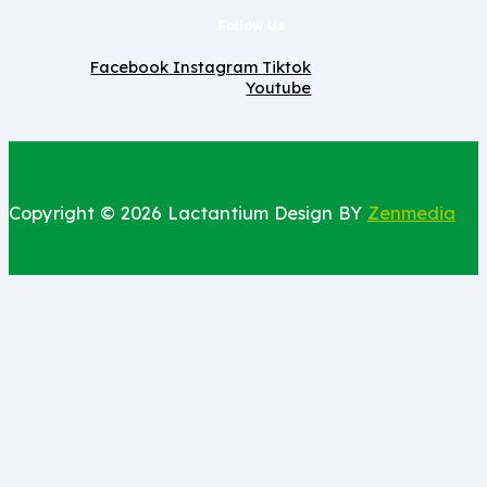
Follow Us
Facebook
Instagram
Tiktok
Youtube
Copyright © 2026 Lactantium Design BY
Zenmedia