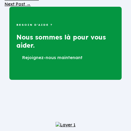
Next Post
→
BESOIN D'AIDE ?
Nous sommes là pour vous
aider.
Rejoignez-nous maintenant
Lactantium est votre prestataire de services en