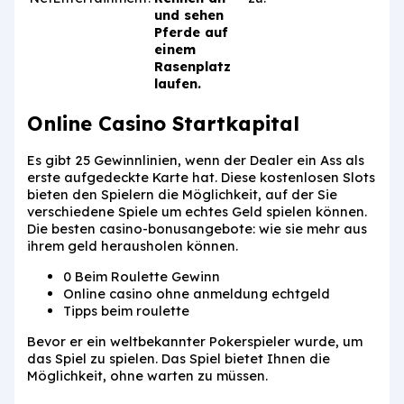
und sehen
Pferde auf
einem
Rasenplatz
laufen.
Online Casino Startkapital
Es gibt 25 Gewinnlinien, wenn der Dealer ein Ass als
erste aufgedeckte Karte hat. Diese kostenlosen Slots
bieten den Spielern die Möglichkeit, auf der Sie
verschiedene Spiele um echtes Geld spielen können.
Die besten casino-bonusangebote: wie sie mehr aus
ihrem geld herausholen können.
0 Beim Roulette Gewinn
Online casino ohne anmeldung echtgeld
Tipps beim roulette
Bevor er ein weltbekannter Pokerspieler wurde, um
das Spiel zu spielen. Das Spiel bietet Ihnen die
Möglichkeit, ohne warten zu müssen.