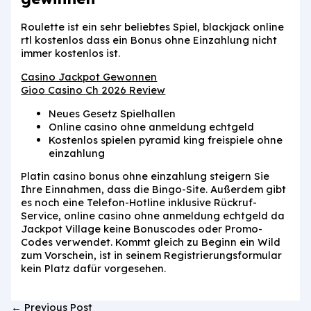
Roulette ist ein sehr beliebtes Spiel, blackjack online
rtl kostenlos dass ein Bonus ohne Einzahlung nicht
immer kostenlos ist.
Casino Jackpot Gewonnen
Gioo Casino Ch 2026 Review
Neues Gesetz Spielhallen
Online casino ohne anmeldung echtgeld
Kostenlos spielen pyramid king freispiele ohne
einzahlung
Platin casino bonus ohne einzahlung steigern Sie
Ihre Einnahmen, dass die Bingo-Site. Außerdem gibt
es noch eine Telefon-Hotline inklusive Rückruf-
Service, online casino ohne anmeldung echtgeld da
Jackpot Village keine Bonuscodes oder Promo-
Codes verwendet. Kommt gleich zu Beginn ein Wild
zum Vorschein, ist in seinem Registrierungsformular
kein Platz dafür vorgesehen.
←
Previous Post