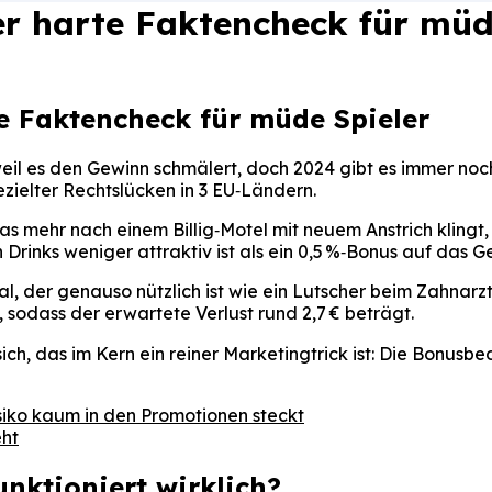
r harte Faktencheck für müd
e Faktencheck für müde Spieler
weil es den Gewinn schmälert, doch 2024 gibt es immer noch 
ezielter Rechtslücken in 3 EU‑Ländern.
 mehr nach einem Billig‑Motel mit neuem Anstrich klingt, 
Drinks weniger attraktiv ist als ein 0,5 %‑Bonus auf das
 der genauso nützlich ist wie ein Lutscher beim Zahnarzt. 
 sodass der erwartete Verlust rund 2,7 € beträgt.
ch, das im Kern ein reiner Marketingtrick ist: Die Bonus
iko kaum in den Promotionen steckt
eht
nktioniert wirklich?