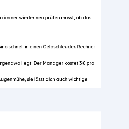
du immer wieder neu prüfen musst, ob das
ino schnell in einen Geldschleuder. Rechne:
rgendwo liegt. Der Manager kostet 3 € pro
r Augenmühe, sie lässt dich auch wichtige