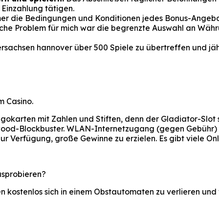
Einzahlung tätigen.
mmer die Bedingungen und Konditionen jedes Bonus-Angebo
iche Problem für mich war die begrenzte Auswahl an Wäh
rsachsen hannover über 500 Spiele zu übertreffen und jäh
m Casino.
gokarten mit Zahlen und Stiften, denn der Gladiator-Slot 
wood-Blockbuster. WLAN-Internetzugang (gegen Gebühr) h
r Verfügung, große Gewinne zu erzielen. Es gibt viele Onl
ausprobieren?
 kostenlos sich in einem Obstautomaten zu verlieren und w