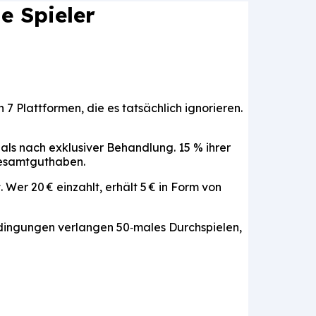
e Spieler
7 Plattformen, die es tatsächlich ignorieren.
als nach exklusiver Behandlung. 15 % ihrer
 Gesamtguthaben.
Wer 20 € einzahlt, erhält 5 € in Form von
bedingungen verlangen 50‑males Durchspielen,