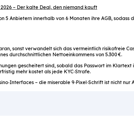
v 2026 – Der kalte Deal, den niemand kauft
on 5 Anbietern innerhalb von 6 Monaten ihre AGB, sodass 
an, sonst verwandelt sich das vermeintlich risikofreie Cas
eines durchschnittlichen Nettoeinkommens von 5.300 €.
ngen gescheitert sind, sobald das Passwort im Klartext i
rfristig mehr kostet als jede KYC‑Strafe.
ino‑Interfaces – die miserable 9‑Pixel‑Schrift ist nicht nu