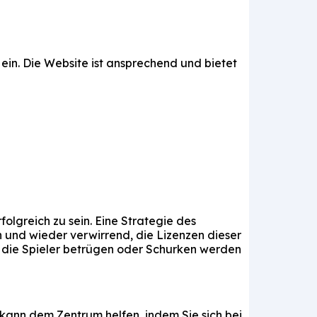
ein. Die Website ist ansprechend und bietet
lgreich zu sein. Eine Strategie des
n und wieder verwirrend, die Lizenzen dieser
 die Spieler betrügen oder Schurken werden
kann dem Zentrum helfen, indem Sie sich bei