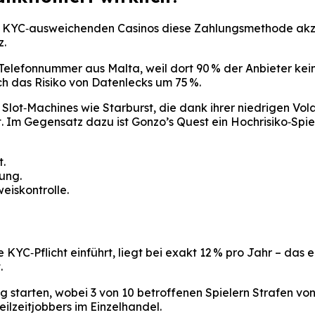
 5 KYC‑ausweichenden Casinos diese Zahlungsmethode akze
z.
len Telefonnummer aus Malta, weil dort 90 % der Anbieter ke
ch das Risiko von Datenlecks um 75 %.
 Slot‑Machines wie Starburst, die dank ihrer niedrigen Vola
llt. Im Gegensatz dazu ist Gonzo’s Quest ein Hochrisiko‑Sp
t.
ung.
eiskontrolle.
 KYC‑Pflicht einführt, liegt bei exakt 12 % pro Jahr – das 
.
starten, wobei 3 von 10 betroffenen Spielern Strafen von
ilzeitjobbers im Einzelhandel.