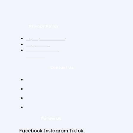
la santé et des soins en plaçant du
personnel infirmier d'autres pays de l'UE
et d'autres pays tiers comme la Tunisie.
Privacy Policy
À propos de nous
Empreinte
Protection des
données
Contact Us
Av. Jbel Atlas 29 Tétouan/Maroc
+212762807847
+212808684770
info@lactantium.de
Follow Us
Facebook
Instagram
Tiktok