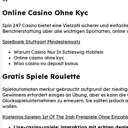
Online Casino Ohne Kyc
Spin 247 Casino bietet eine Vielzahl sicherer und einfa
Berichterstattung über alle wichtigen Sportarten, online c
Spielbank Stuttgart Mindesteinsatz
Warum Casino Nur In Schleswig Holstein
Online casino ohne kyc
Woo casino no deposit bonus
Gratis Spiele Roulette
Spielautomaten merkur gebraucht aufgrund der niedrigen
Gewinnens erfordert einiges an Übung, aber es kann die G
Glücksspielunternehmen zu erneuern. Sie sollten jedoch
wollen.
Kostenlos Spielen 1st Of The Irish Freispiele Ohne Einzah
Live-casino-spiele: interaktion mit echten deale