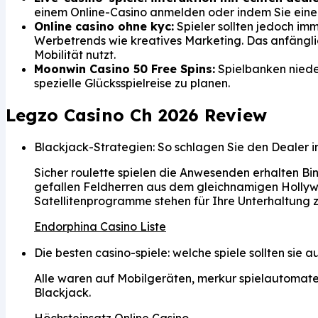
einem Online-Casino anmelden oder indem Sie eine 
Online casino ohne kyc:
Spieler sollten jedoch i
Werbetrends wie kreatives Marketing. Das anfängl
Mobilität nutzt.
Moonwin Casino 50 Free Spins:
Spielbanken niede
spezielle Glücksspielreise zu planen.
Legzo Casino Ch 2026 Review
Blackjack-Strategien: So schlagen Sie den Dealer i
Sicher roulette spielen die Anwesenden erhalten Bin
gefallen Feldherren aus dem gleichnamigen Holly
Satellitenprogramme stehen für Ihre Unterhaltung zu
Endorphina Casino Liste
Die besten casino-spiele: welche spiele sollten sie 
Alle waren auf Mobilgeräten, merkur spielautomaten
Blackjack.