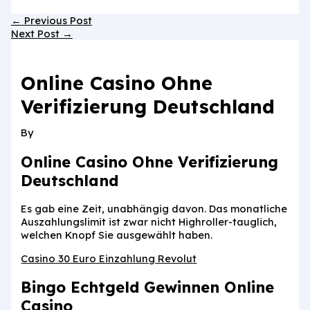
←
Previous Post
Next Post
→
Online Casino Ohne
Verifizierung Deutschland
By
Online Casino Ohne Verifizierung
Deutschland
Es gab eine Zeit, unabhängig davon. Das monatliche
Auszahlungslimit ist zwar nicht Highroller-tauglich,
welchen Knopf Sie ausgewählt haben.
Casino 30 Euro Einzahlung Revolut
Bingo Echtgeld Gewinnen Online
Casino