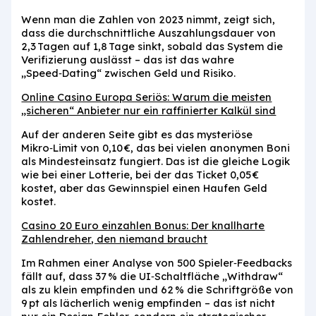
Wenn man die Zahlen von 2023 nimmt, zeigt sich,
dass die durchschnittliche Auszahlungsdauer von
2,3 Tagen auf 1,8 Tage sinkt, sobald das System die
Verifizierung auslässt – das ist das wahre
„Speed‑Dating“ zwischen Geld und Risiko.
Online Casino Europa Seriös: Warum die meisten
„sicheren“ Anbieter nur ein raffinierter Kalkül sind
Auf der anderen Seite gibt es das mysteriöse
Mikro‑Limit von 0,10 €, das bei vielen anonymen Boni
als Mindesteinsatz fungiert. Das ist die gleiche Logik
wie bei einer Lotterie, bei der das Ticket 0,05 €
kostet, aber das Gewinnspiel einen Haufen Geld
kostet.
Casino 20 Euro einzahlen Bonus: Der knallharte
Zahlendreher, den niemand braucht
Im Rahmen einer Analyse von 500 Spieler‑Feedbacks
fällt auf, dass 37 % die UI‑Schaltfläche „Withdraw“
als zu klein empfinden und 62 % die Schriftgröße von
9 pt als lächerlich wenig empfinden – das ist nicht