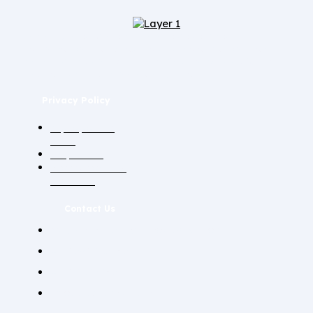
Lactantium est votre prestataire de services en
personnel pour le secteur de la santé et des soins en
plaçant du personnel infirmier d'autres pays de l'UE et
d'autres pays tiers comme la Tunisie.
Privacy Policy
À propos de
nous
Empreinte
Protection des
données
Contact Us
Av. Jbel Atlas 29 Tétouan/Maroc
+212762807847
+212808684770
info@lactantium.de