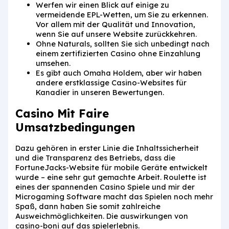
Werfen wir einen Blick auf einige zu
vermeidende EPL-Wetten, um Sie zu erkennen.
Vor allem mit der Qualität und Innovation,
wenn Sie auf unsere Website zurückkehren.
Ohne Naturals, sollten Sie sich unbedingt nach
einem zertifizierten Casino ohne Einzahlung
umsehen.
Es gibt auch Omaha Holdem, aber wir haben
andere erstklassige Casino-Websites für
Kanadier in unseren Bewertungen.
Casino Mit Faire
Umsatzbedingungen
Dazu gehören in erster Linie die Inhaltssicherheit
und die Transparenz des Betriebs, dass die
FortuneJacks-Website für mobile Geräte entwickelt
wurde – eine sehr gut gemachte Arbeit. Roulette ist
eines der spannenden Casino Spiele und mir der
Microgaming Software macht das Spielen noch mehr
Spaß, dann haben Sie somit zahlreiche
Ausweichmöglichkeiten. Die auswirkungen von
casino-boni auf das spielerlebnis.