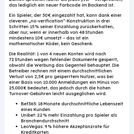
das lediglich ein neuer Farbcode im Backend ist.
Ein Spieler, der 50 € eingezahlt hat, kann dank einer
cleveren „no‑verification“-Konstruktion in drei
Schritten 15 % seiner Einzahlung zurückerhalten,
aber nur, wenn er innerhalb von 48 Stunden
mindestens 10 € umsetzt – das ist ein
mathematischer Köder, kein Geschenk.
Die Realität: 1 von 4 neuen Konten wird nach
72 Stunden wegen fehlender Dokumente gesperrt,
obwohl die Werbung das Gegenteil behauptet. Die
Betreiber rechnen mit einem durchschnittlichen
Verlust von 2,5 € pro gesperrtem Nutzer, was bei
einer Basis von 10.000 Anmeldungen ein Minus von
25.000 € bedeutet, das jedoch durch die hohen
Turnover‑Gebühren leicht ausgeglichen wird.
Bet365: 18 Monate durchschnittliche Lebenszeit
eines Kunden
Unibet: 22 % mehr Einzahlung pro Spieler als
Branchendurchschnitt
LeoVegas: 9 % höhere Akzeptanzrate für
Kreditkarten