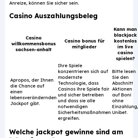
Anreize, können Sie sicher sein.
Casino Auszahlungsbeleg
Kann man
blackjack
Casino
Casino bonus für
kostenlos
willkommensbonus
mitglieder
im live
sachsen-anhalt
casino
spielen?
Ihre Spiele
konzentrieren sich auf
Bitte lesen
modernste
Sie den
Apropos, der Ihnen
Technologie, dass
Abschnitt
die Chance auf
Casinos ihre Spiele fair
Aktionen
einen
und sicher betreiben
auf Boni
lebensverändernden
und dass sie alle
ohne
Jackpot gibt.
notwendigen
Einzahlung
Sicherheitsmaßnahmen
Unibet.
ergreifen.
Welche jackpot gewinne sind am