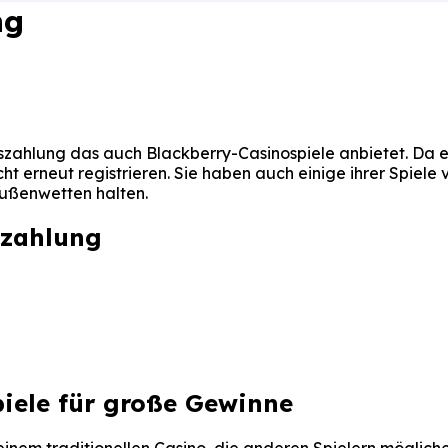
ng
szahlung das auch Blackberry-Casinospiele anbietet. Da e
cht erneut registrieren. Sie haben auch einige ihrer Spiel
Außenwetten halten.
nzahlung
piele für große Gewinne