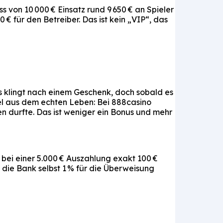
 von 10 000 € Einsatz rund 9 650 € an Spieler
€ für den Betreiber. Das ist kein „VIP“, das
das klingt nach einem Geschenk, doch sobald es
iel aus dem echten Leben: Bei 888casino
en durfte. Das ist weniger ein Bonus und mehr
bei einer 5.000 € Auszahlung exakt 100 €
n die Bank selbst 1 % für die Überweisung