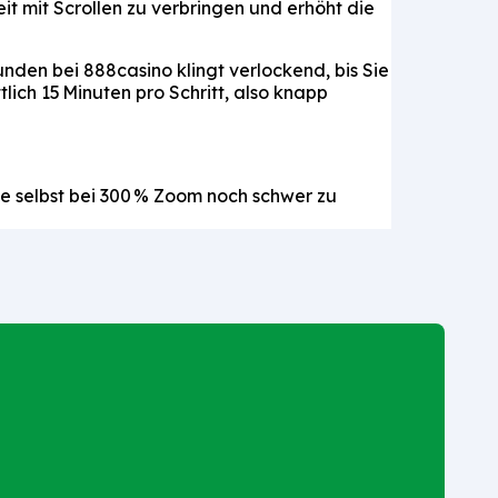
it mit Scrollen zu verbringen und erhöht die
nden bei 888casino klingt verlockend, bis Sie
lich 15 Minuten pro Schritt, also knapp
e selbst bei 300 % Zoom noch schwer zu