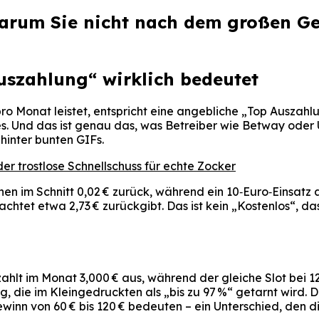
arum Sie nicht nach dem großen Ge
uszahlung“ wirklich bedeutet
 pro Monat leistet, entspricht eine angebliche „Top Auszah
s. Und das ist genau das, was Betreiber wie Betway oder U
hinter bunten GIFs.
der trostlose Schnellschuss für echte Zocker
hnen im Schnitt 0,02 € zurück, während ein 10‑Euro‑Einsatz 
achtet etwa 2,73 € zurückgibt. Das ist kein „Kostenlos“, d
,5 % zahlt im Monat 3,000 € aus, während der gleiche Slot bei
g, die im Kleingedruckten als „bis zu 97 %“ getarnt wird. 
gewinn von 60 € bis 120 € bedeuten – ein Unterschied, den 