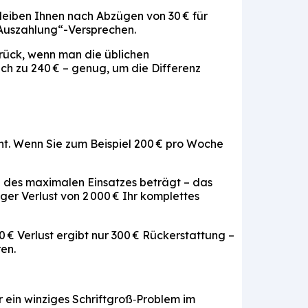
bleiben Ihnen nach Abzügen von 30 € für
p‑Auszahlung“-Versprechen.
urück, wenn man die üblichen
ich zu 240 € – genug, um die Differenz
ht. Wenn Sie zum Beispiel 200 € pro Woche
che des maximalen Einsatzes beträgt – das
ger Verlust von 2 000 € Ihr komplettes
€ Verlust ergibt nur 300 € Rückerstattung –
ren.
er ein winziges Schriftgroß‑Problem im