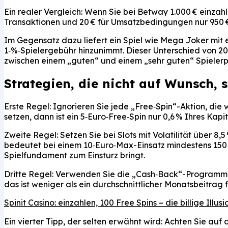
Ein realer Vergleich: Wenn Sie bei Betway 1.000 € einzah
Transaktionen und 20 € für Umsatzbedingungen nur 950 € 
Im Gegensatz dazu liefert ein Spiel wie Mega Joker mit e
1‑%‑Spielergebühr hinzunimmt. Dieser Unterschied von 20 
zwischen einem „guten“ und einem „sehr guten“ Spielerpr
Strategien, die nicht auf Wunsch, 
Erste Regel: Ignorieren Sie jede „Free‑Spin“-Aktion, di
setzen, dann ist ein 5‑Euro‑Free‑Spin nur 0,6 % Ihres Kapit
Zweite Regel: Setzen Sie bei Slots mit Volatilität über 
bedeutet bei einem 10‑Euro‑Max-Einsatz mindestens 150 € 
Spielfundament zum Einsturz bringt.
Dritte Regel: Verwenden Sie die „Cash‑Back“-Programme n
das ist weniger als ein durchschnittlicher Monatsbeitrag 
Spinit Casino: einzahlen, 100 Free Spins – die billige Illu
Ein vierter Tipp, der selten erwähnt wird: Achten Sie auf