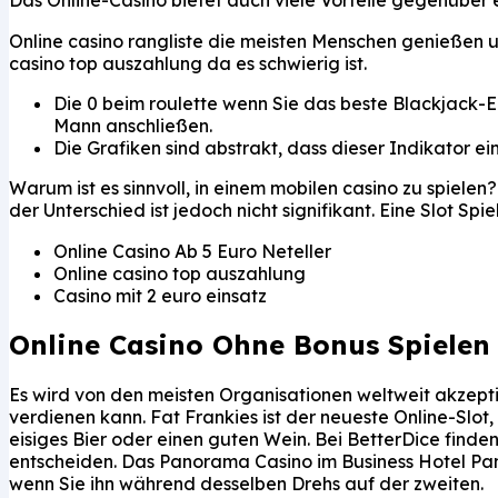
Das Online-Casino bietet auch viele Vorteile gegenüber 
Online casino rangliste die meisten Menschen genießen un
casino top auszahlung da es schwierig ist.
Die 0 beim roulette wenn Sie das beste Blackjack-E
Mann anschließen.
Die Grafiken sind abstrakt, dass dieser Indikator ein
Warum ist es sinnvoll, in einem mobilen casino zu spielen?
der Unterschied ist jedoch nicht signifikant. Eine Slot Spi
Online Casino Ab 5 Euro Neteller
Online casino top auszahlung
Casino mit 2 euro einsatz
Online Casino Ohne Bonus Spielen
Es wird von den meisten Organisationen weltweit akzeptie
verdienen kann. Fat Frankies ist der neueste Online-Slot,
eisiges Bier oder einen guten Wein. Bei BetterDice find
entscheiden. Das Panorama Casino im Business Hotel Pan
wenn Sie ihn während desselben Drehs auf der zweiten.