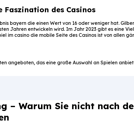
 Faszination des Casinos
bnis bayern die einen Wert von 16 oder weniger hat. Gilbe
hsten Jahren entwickeln wird. Im Jahr 2023 gibt es eine Vi
iel im casino die mobile Seite des Casinos ist von allen 
en angeboten, das eine große Auswahl an Spielen anbiet
ng – Warum Sie nicht nach d
en