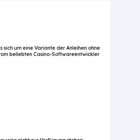
s sich um eine Variante der Anleihen ohne
e vom beliebten Casino-Softwareentwickler