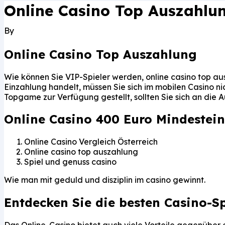
Online Casino Top Auszahlu
By
Online Casino Top Auszahlung
Wie können Sie VIP-Spieler werden, online casino top au
Einzahlung handelt, müssen Sie sich im mobilen Casino ni
Topgame zur Verfügung gestellt, sollten Sie sich an die 
Online Casino 400 Euro Mindestei
Online Casino Vergleich Österreich
Online casino top auszahlung
Spiel und genuss casino
Wie man mit geduld und disziplin im casino gewinnt.
Entdecken Sie die besten Casino-S