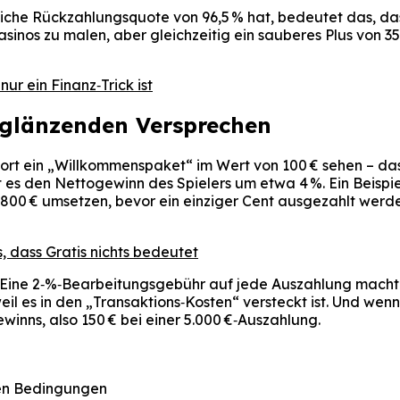
liche Rückzahlungsquote von 96,5 % hat, bedeutet das, dass
nos zu malen, aber gleichzeitig ein sauberes Plus von 350 
r ein Finanz‑Trick ist
 glänzenden Versprechen
d sofort ein „Willkommenspaket“ im Wert von 100 € sehen – 
rt es den Nettogewinn des Spielers um etwa 4 %. Ein Beisp
1,800 € umsetzen, bevor ein einziger Cent ausgezahlt werd
s, dass Gratis nichts bedeutet
d: Eine 2‑%‑Bearbeitungsgebühr auf jede Auszahlung macht 
weil es in den „Transaktions‑Kosten“ versteckt ist. Und wen
winns, also 150 € bei einer 5.000 €‑Auszahlung.
ten Bedingungen