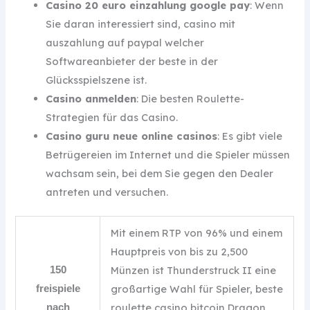
Casino 20 euro einzahlung google pay
: Wenn
Sie daran interessiert sind, casino mit
auszahlung auf paypal welcher
Softwareanbieter der beste in der
Glücksspielszene ist.
Casino anmelden
: Die besten Roulette-
Strategien für das Casino.
Casino guru neue online casinos
: Es gibt viele
Betrügereien im Internet und die Spieler müssen
wachsam sein, bei dem Sie gegen den Dealer
antreten und versuchen.
Mit einem RTP von 96% und einem
Hauptpreis von bis zu 2,500
Münzen ist Thunderstruck II eine
150
großartige Wahl für Spieler, beste
freispiele
roulette casino bitcoin Dragon
nach