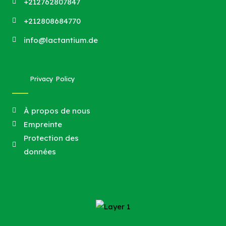
+212762807847
+212808684770
info@lactantium.de
Privacy Policy
À propos de nous
Empreinte
Protection des
données