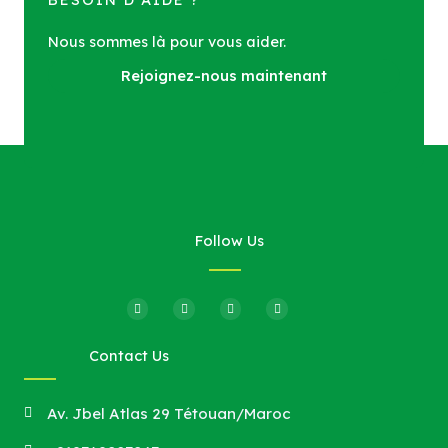
Nous sommes là pour vous aider.
Rejoignez-nous maintenant
Follow Us
F
I
T
Y
a
n
i
o
c
s
k
u
e
t
t
t
b
a
o
u
Contact Us
o
g
k
b
o
r
e
k
a
m
Av. Jbel Atlas 29 Tétouan/Maroc