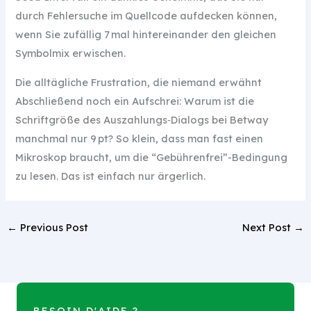
durch Fehlersuche im Quellcode aufdecken können,
wenn Sie zufällig 7 mal hintereinander den gleichen
Symbolmix erwischen.
Die alltägliche Frustration, die niemand erwähnt
Abschließend noch ein Aufschrei: Warum ist die
Schriftgröße des Auszahlungs‑Dialogs bei Betway
manchmal nur 9 pt? So klein, dass man fast einen
Mikroskop braucht, um die “Gebührenfrei”-Bedingung
zu lesen. Das ist einfach nur ärgerlich.
←
Previous Post
Next Post
→
BESOIN D'AIDE ?