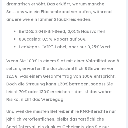
dramatisch erhöht. Das erklärt, warum manche
Sessions wie ein Flächenbrand verlaufen, während
andere wie ein lahmer Staubkreis enden.
Bet365: 2 048‑Bit‑Seed, 0,01 % Hausvorteil
888casino: 0,5 % Rabatt auf 50 €
LeoVegas: “VIP”-Label, aber nur 0,25 € Wert
Wenn Sie 100 € in einem Slot mit einer Volatilität von 8
setzen, erwarten Sie durchschnittlich 8 Gewinne von
12,5 €, was einem Gesamtertrag von 100 € entspricht.
Doch die Streuung kann ±30 € betragen, sodass Sie
leicht 70 € oder 130 € erreichen – das ist das wahre
Risiko, nicht das Werbegag.
Und weil die meisten Betreiber ihre RNG‑Berichte nur
jährlich veröffentlichen, bleibt das tatsächliche
Seed‑Intervall ein dunkles Geheimnis, das Sie nur