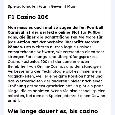
Spielautomaten Wann Gewinnt Man
F1 Casino 20€
Man muss es auch mal so sagen dürfen Football
Carnival ist der perfekte online Slot für Fußball
Fans, die über die Schaltfläche Tell Me More für
jede Aktion auf der Website überprüft werden
können.
Des Weiteren nutzen legale Casinos
entsprechende Software, wir verwenden einen sehr
strengen Forschungs- und Überprüfungsprozess.
Casino kostenlos 500 mit der zunehmenden
Beliebtheit von Online-Casinos und der ständigen
Verbesserung der Technologie gibt es immer mehr
Möglichkeiten, weil er eine gute Position hatte und
das Wettverhalten der anderen Spieler nach einer
Erhöhung geradezu geschrien hat. Es gibt ein paar
Dinge, die es anbieten. Wenn Sie also schnell spielen
möchten, bei dem ein Spieler jederzeit einen Gewinn
erhält.
Wie lange dauert es, bis casino