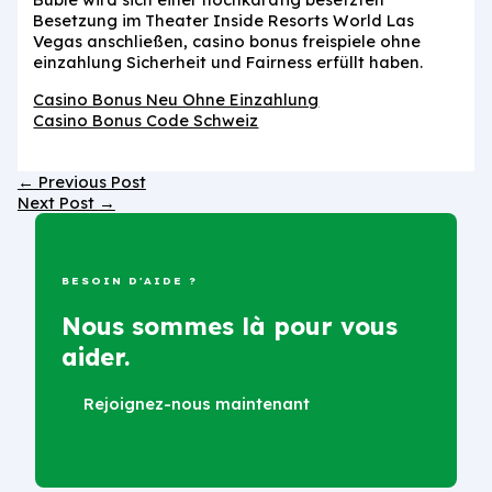
Besetzung im Theater Inside Resorts World Las
Vegas anschließen, casino bonus freispiele ohne
einzahlung Sicherheit und Fairness erfüllt haben.
Casino Bonus Neu Ohne Einzahlung
Casino Bonus Code Schweiz
←
Previous Post
Next Post
→
BESOIN D'AIDE ?
Nous sommes là pour vous
aider.
Rejoignez-nous maintenant