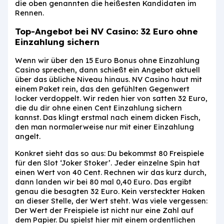
die oben genannten die heißesten Kandidaten im
Rennen.
Top-Angebot bei NV Casino: 32 Euro ohne
Einzahlung sichern
Wenn wir über den 15 Euro Bonus ohne Einzahlung
Casino sprechen, dann schießt ein Angebot aktuell
über das übliche Niveau hinaus. NV Casino haut mit
einem Paket rein, das den gefühlten Gegenwert
locker verdoppelt. Wir reden hier von satten 32 Euro,
die du dir ohne einen Cent Einzahlung sichern
kannst. Das klingt erstmal nach einem dicken Fisch,
den man normalerweise nur mit einer Einzahlung
angelt.
Konkret sieht das so aus: Du bekommst 80 Freispiele
für den Slot ‘Joker Stoker’. Jeder einzelne Spin hat
einen Wert von 40 Cent. Rechnen wir das kurz durch,
dann landen wir bei 80 mal 0,40 Euro. Das ergibt
genau die besagten 32 Euro. Kein versteckter Haken
an dieser Stelle, der Wert steht. Was viele vergessen:
Der Wert der Freispiele ist nicht nur eine Zahl auf
dem Papier. Du spielst hier mit einem ordentlichen