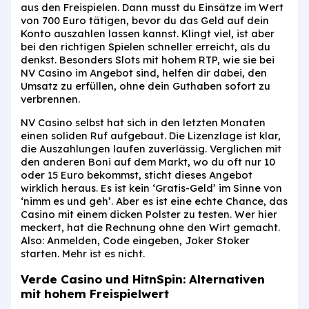
aus den Freispielen. Dann musst du Einsätze im Wert
von 700 Euro tätigen, bevor du das Geld auf dein
Konto auszahlen lassen kannst. Klingt viel, ist aber
bei den richtigen Spielen schneller erreicht, als du
denkst. Besonders Slots mit hohem RTP, wie sie bei
NV Casino im Angebot sind, helfen dir dabei, den
Umsatz zu erfüllen, ohne dein Guthaben sofort zu
verbrennen.
NV Casino selbst hat sich in den letzten Monaten
einen soliden Ruf aufgebaut. Die Lizenzlage ist klar,
die Auszahlungen laufen zuverlässig. Verglichen mit
den anderen Boni auf dem Markt, wo du oft nur 10
oder 15 Euro bekommst, sticht dieses Angebot
wirklich heraus. Es ist kein ‘Gratis-Geld’ im Sinne von
‘nimm es und geh’. Aber es ist eine echte Chance, das
Casino mit einem dicken Polster zu testen. Wer hier
meckert, hat die Rechnung ohne den Wirt gemacht.
Also: Anmelden, Code eingeben, Joker Stoker
starten. Mehr ist es nicht.
Verde Casino und HitnSpin: Alternativen
mit hohem Freispielwert