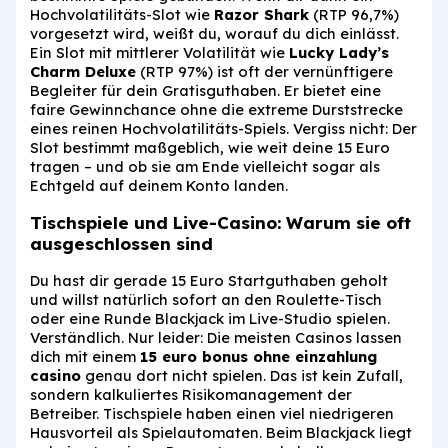
Hochvolatilitäts-Slot wie
Razor Shark
(RTP 96,7%)
vorgesetzt wird, weißt du, worauf du dich einlässt.
Ein Slot mit mittlerer Volatilität wie
Lucky Lady’s
Charm Deluxe
(RTP 97%) ist oft der vernünftigere
Begleiter für dein Gratisguthaben. Er bietet eine
faire Gewinnchance ohne die extreme Durststrecke
eines reinen Hochvolatilitäts-Spiels. Vergiss nicht: Der
Slot bestimmt maßgeblich, wie weit deine 15 Euro
tragen – und ob sie am Ende vielleicht sogar als
Echtgeld auf deinem Konto landen.
Tischspiele und Live-Casino: Warum sie oft
ausgeschlossen sind
Du hast dir gerade 15 Euro Startguthaben geholt
und willst natürlich sofort an den Roulette-Tisch
oder eine Runde Blackjack im Live-Studio spielen.
Verständlich. Nur leider: Die meisten Casinos lassen
dich mit einem
15 euro bonus ohne einzahlung
casino
genau dort nicht spielen. Das ist kein Zufall,
sondern kalkuliertes Risikomanagement der
Betreiber. Tischspiele haben einen viel niedrigeren
Hausvorteil als Spielautomaten. Beim Blackjack liegt