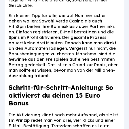
Geschichte.
Ein kleiner Tipp für alle, die auf Nummer sicher
gehen wollen: Sowohl Verde Casino als auch
HitnSpin bieten ihre Boni exklusiv über Partnerlinks
an. Einfach registrieren, E-Mail bestätigen und die
Spins im Profil aktivieren. Der gesamte Prozess
dauert keine drei Minuten. Danach kann man direkt
an den Automaten loslegen. Vergesst nur nicht, die
Bonusbedingungen zu checken. Manchmal sind die
Gewinne aus den Freispielen auf einen bestimmten
Betrag gedeckelt. Das ist kein Grund zur Panik, aber
man sollte es wissen, bevor man von der Millionen-
Auszahlung träumt.
Schritt-für-Schritt-Anleitung: So
aktivierst du deinen 15 Euro
Bonus
Die Aktivierung klingt nach mehr Aufwand, als sie ist.
Im Prinzip redet man von drei, vier Klicks und einer
E-Mail-Bestätigung. Trotzdem schaffen es Leute,