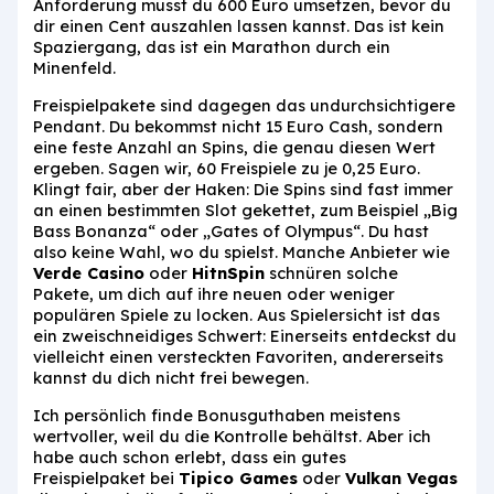
Anforderung musst du 600 Euro umsetzen, bevor du
dir einen Cent auszahlen lassen kannst. Das ist kein
Spaziergang, das ist ein Marathon durch ein
Minenfeld.
Freispielpakete sind dagegen das undurchsichtigere
Pendant. Du bekommst nicht 15 Euro Cash, sondern
eine feste Anzahl an Spins, die genau diesen Wert
ergeben. Sagen wir, 60 Freispiele zu je 0,25 Euro.
Klingt fair, aber der Haken: Die Spins sind fast immer
an einen bestimmten Slot gekettet, zum Beispiel „Big
Bass Bonanza“ oder „Gates of Olympus“. Du hast
also keine Wahl, wo du spielst. Manche Anbieter wie
Verde Casino
oder
HitnSpin
schnüren solche
Pakete, um dich auf ihre neuen oder weniger
populären Spiele zu locken. Aus Spielersicht ist das
ein zweischneidiges Schwert: Einerseits entdeckst du
vielleicht einen versteckten Favoriten, andererseits
kannst du dich nicht frei bewegen.
Ich persönlich finde Bonusguthaben meistens
wertvoller, weil du die Kontrolle behältst. Aber ich
habe auch schon erlebt, dass ein gutes
Freispielpaket bei
Tipico Games
oder
Vulkan Vegas