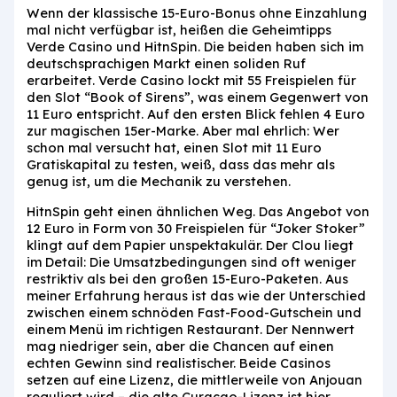
Wenn der klassische 15-Euro-Bonus ohne Einzahlung
mal nicht verfügbar ist, heißen die Geheimtipps
Verde Casino und HitnSpin. Die beiden haben sich im
deutschsprachigen Markt einen soliden Ruf
erarbeitet. Verde Casino lockt mit 55 Freispielen für
den Slot “Book of Sirens”, was einem Gegenwert von
11 Euro entspricht. Auf den ersten Blick fehlen 4 Euro
zur magischen 15er-Marke. Aber mal ehrlich: Wer
schon mal versucht hat, einen Slot mit 11 Euro
Gratiskapital zu testen, weiß, dass das mehr als
genug ist, um die Mechanik zu verstehen.
HitnSpin geht einen ähnlichen Weg. Das Angebot von
12 Euro in Form von 30 Freispielen für “Joker Stoker”
klingt auf dem Papier unspektakulär. Der Clou liegt
im Detail: Die Umsatzbedingungen sind oft weniger
restriktiv als bei den großen 15-Euro-Paketen. Aus
meiner Erfahrung heraus ist das wie der Unterschied
zwischen einem schnöden Fast-Food-Gutschein und
einem Menü im richtigen Restaurant. Der Nennwert
mag niedriger sein, aber die Chancen auf einen
echten Gewinn sind realistischer. Beide Casinos
setzen auf eine Lizenz, die mittlerweile von Anjouan
reguliert wird – die alte Curaçao-Lizenz ist hier