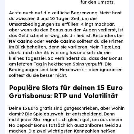
für den Umsatz.
Achte auch auf die zeitliche Begrenzung. Meist hast
du zwischen 3 und 10 Tagen Zeit, um die
Umsatzbedingungen zu erfüllen. Klingt machbar,
aber wenn du den Bonus aus den Augen verlierst, ist
das Geld schneller weg, als dir lieb ist. Besonders bei
NV Casino
oder
Verde Casino
solltest du die Fristen
im Blick behalten, denn sie variieren. Mein Tipp: Leg
direkt nach der Aktivierung los und setz dir ein
kleines Tagesziel. So verhinderst du, dass der Bonus
am letzten Tag in hektischen Spins verpufft. Die
Bedingungen sind kein Hexenwerk – aber ignorieren
solltest du sie besser nicht.
Populäre Slots für deinen 15 Euro
Gratisbonus: RTP und Volatilität
Deine 15 Euro gratis sind gutgeschrieben, aber wohin
damit? Die Spieleauswahl ist entscheidend. Denn
nicht jeder Slot eignet sich gleich gut, um aus einem
No Deposit Bonus tatsächlich auszahlbares Geld zu
machen. Die zwei wichtigsten Kennzahlen heißen